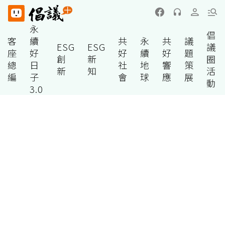
永
倡
客
續
共
永
共
議
ESG
ESG
議
座
好
好
續
好
題
創
新
圈
總
日
社
地
響
策
新
知
活
編
子
會
球
應
展
動
3.0