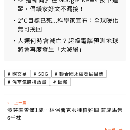
蹤，倡議家好文不漏接！
2°C目標已死...科學家宣布：全球暖化
無可挽回
人類何時會滅亡？超級電腦預測地球
將會再度發生「大滅絕」
碳交易
SDG
聯合國永續發展目標
溫室氣體排放量
碳權
←
上一篇
發芽率曾僅1成…林保署克服種植難關 育成馬告
6千株
下一篇
→