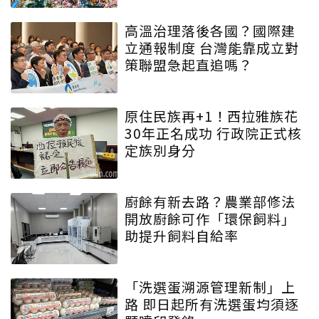
高溫治理落後各國？國際建
立通報制度 台灣能靠成立對
策聯盟急起直追嗎？
原住民族再+1！西拉雅族花
30年正名成功 行政院正式核
定族別身分
廚餘有新去路？農業部修法
開放廚餘可作「環保飼料」
助提升飼料自給率
「洗選蛋溯源管理新制」上
路 即日起所有洗選蛋均須逐