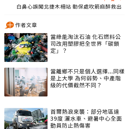
白鼻心誤闖北捷木柵站 動保處吹箭麻醉救出
作者文章
當綠能淘汰石油 化石燃料公
司改用塑膠把全世界「碳鎖
定」？
當離鄉不只是個人選擇...同樣
是上大學 為何弱勢、中產階
級的代價截然不同？
首爾熱浪來襲：部分地區達
39度 灑水車、避暑中心全面
動員防止熱傷害