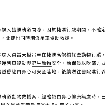
心誤入捷運軌道間隙，因於捷運行駛期間，不確
估，北捷也同時調派吊車協助救援。
保處人員當天搭吊車在捷運高架橋探查動物行蹤
捷運列車復駛與
野生動物
安全，動保員以吹箭方
短暫昏迷白鼻心可安全落地，後續送往醫院進行
運軌道動物救援案，經確認白鼻心健康無虞時，
要是在景美溪旁及捷運木柵站旁的山區。