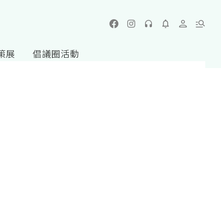
策展
倡議圈活動