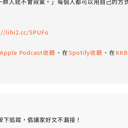
一群人就不會寂寞。」每個人都可以用自己的方
://lihi2.cc/SPUFo
Apple Podcast收聽
、在
Spotify收聽
、在
KK
ews 按下追蹤，倡議家好文不漏接！