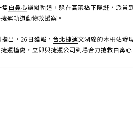
一隻
白鼻心
誤闖軌道，躲在高架橋下隙縫，派員
件捷運軌道動物救援案。
指出，26日獲報，
台北捷運
文湖線的木柵站發
遭捷運撞傷，立即與捷運公司到場合力搶救白鼻心