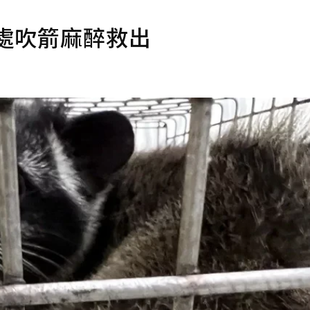
處吹箭麻醉救出