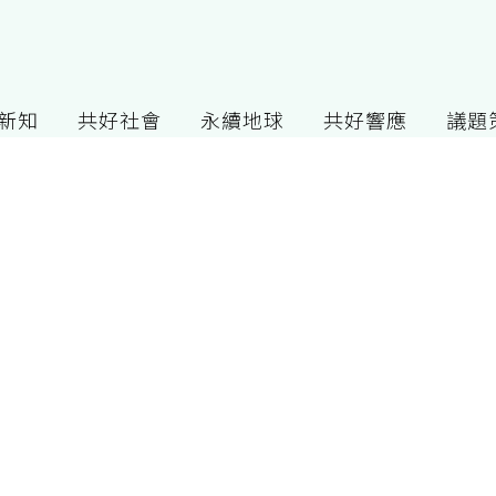
G新知
共好社會
永續地球
共好響應
議題