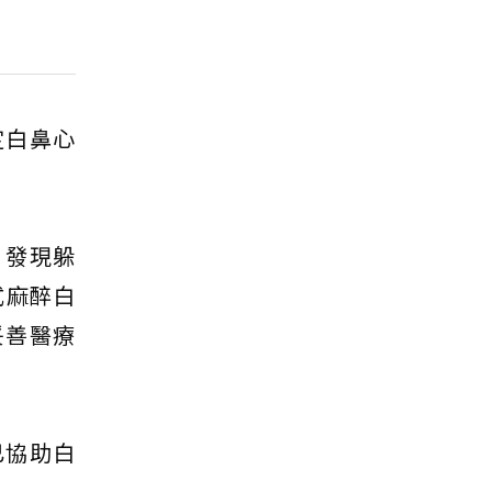
定白鼻心
，發現躲
式麻醉白
妥善醫療
已協助白