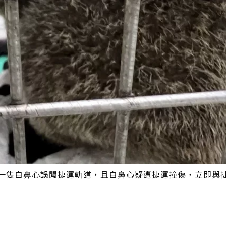
有一隻白鼻心誤闖捷運軌道，且白鼻心疑遭捷運撞傷，立即與