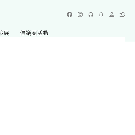
策展
倡議圈活動