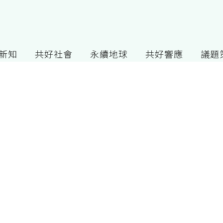
G新知
共好社會
永續地球
共好響應
議題