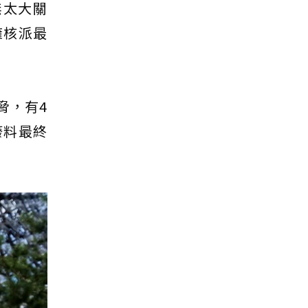
無太大關
擁核派最
脅，有4
廢料最終