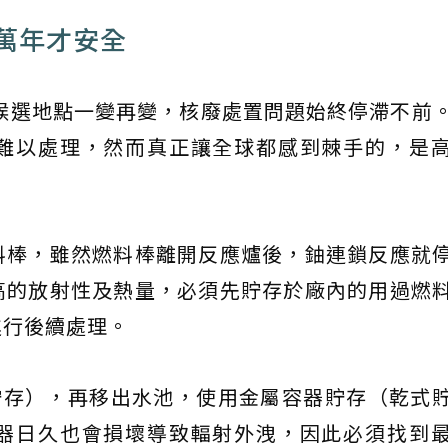
0萬年才安全
，候選地點一變再變，核廢處置問題始終停滯不前
難以處理，然而真正讓全球都感到棘手的，是
料棒，雖然燃料棒離開反應爐後，鈾連鎖反應就
高的放射性及熱量，必須先貯存於廠內的用過燃
進行後續處理。
貯存），再移出水池，使用金屬容器貯存（乾式
器日久也會損壞導致輻射外洩，因此必須找到