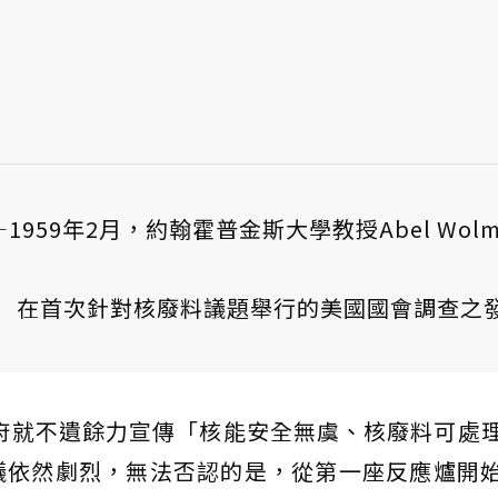
—1959年2月，約翰霍普金斯大學教授Abel Wolm
在首次針對核廢料議題舉行的美國國會調查之
政府就不遺餘力宣傳「核能安全無虞、核廢料可處
議依然劇烈，無法否認的是，從第一座反應爐開