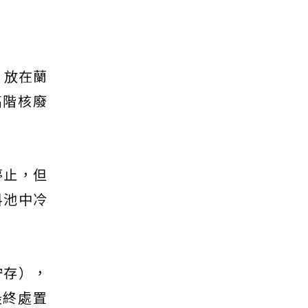
。放在蘭
高階核廢
停止，但
料池中冷
貯存），
最終處置