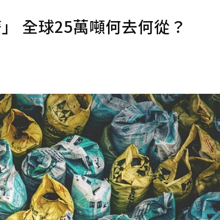
」 全球25萬噸何去何從？