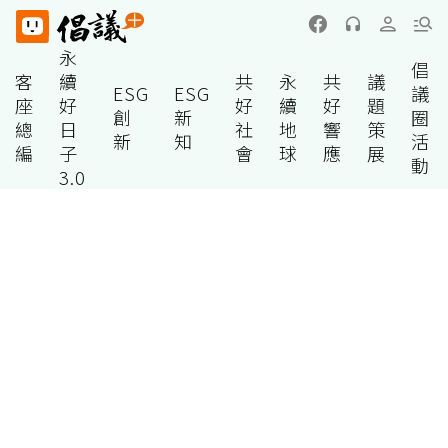
永
倡
客
續
共
永
共
議
ESG
ESG
議
座
好
好
續
好
題
創
新
圈
總
日
社
地
響
策
新
知
活
編
子
會
球
應
展
動
3.0