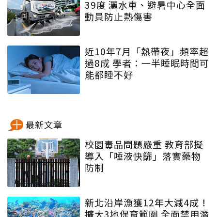
39度 灑水車、避暑中心全面
動員防止熱傷害
近10年7月「熱帶夜」頻率超
過8成 學者：一半睡眠時間可
能都睡不好
最新文章
校園毒品問題嚴重 教育部擬
導入「唾液快篩」落實藥物
防制
新北沿岸漁獲12年大減4成！
擴大3地保育範圍 全面禁用潛