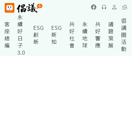
永
倡
客
續
共
永
共
議
ESG
ESG
議
座
好
好
續
好
題
創
新
圈
總
日
社
地
響
策
新
知
活
編
子
會
球
應
展
動
3.0