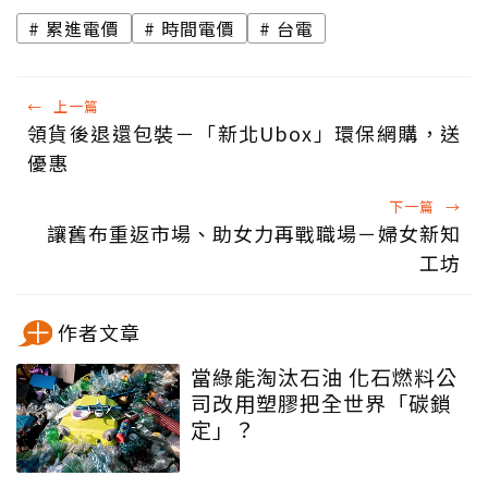
累進電價
時間電價
台電
←
上一篇
領貨後退還包裝－「新北Ubox」環保網購，送
優惠
下一篇
→
讓舊布重返市場、助女力再戰職場－婦女新知
工坊
作者文章
當綠能淘汰石油 化石燃料公
司改用塑膠把全世界「碳鎖
定」？