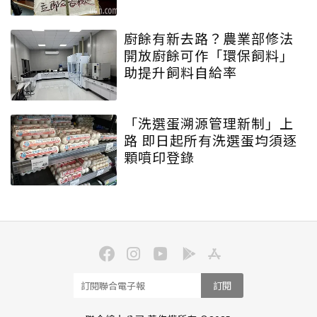
廚餘有新去路？農業部修法
開放廚餘可作「環保飼料」
助提升飼料自給率
「洗選蛋溯源管理新制」上
路 即日起所有洗選蛋均須逐
顆噴印登錄
訂閱