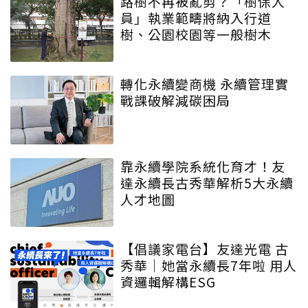
路樹不再被亂剪？「樹保人
員」執業範疇將納入行道
樹、公園校園等一般樹木
轉化永續變商機 永續管理實
戰課破解減碳困局
靠永續學院系統化育才！友
達永續長古秀華解析5大永續
人才地圖
【倡議家電台】友達光電 古
秀華｜她當永續長7年啦 用人
資邏輯解構ESG