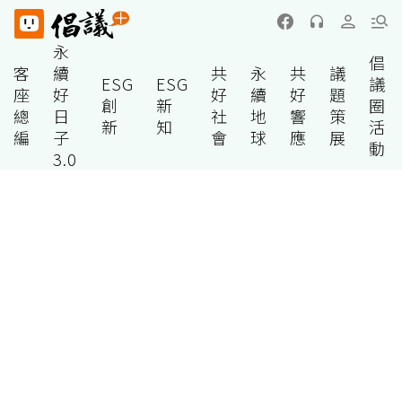
永
倡
客
續
共
永
共
議
ESG
ESG
議
座
好
好
續
好
題
創
新
圈
總
日
社
地
響
策
新
知
活
編
子
會
球
應
展
動
3.0