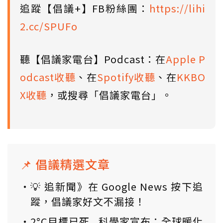
追蹤【倡議+】FB粉絲團：
https://lihi
2.cc/SPUFo
聽【倡議家電台】Podcast：在
Apple P
odcast收聽
、在
Spotify收聽
、在
KKBO
X收聽
，或搜尋「倡議家電台」。
📌 倡議精選文章
💡 追新聞》在 Google News 按下追
蹤，倡議家好文不漏接！
2°C目標已死...科學家宣布：全球暖化