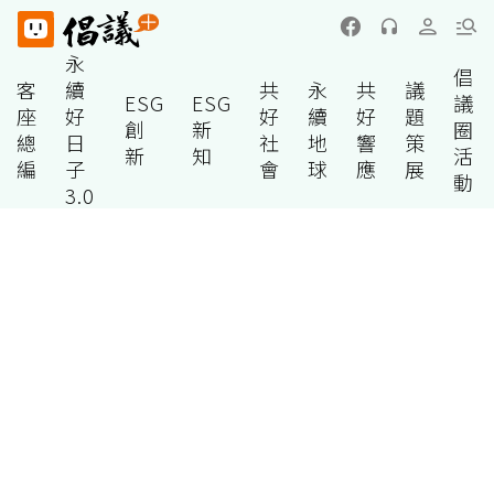
永
倡
客
續
共
永
共
議
ESG
ESG
議
座
好
好
續
好
題
創
新
圈
總
日
社
地
響
策
新
知
活
編
子
會
球
應
展
動
3.0