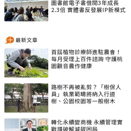
圖書館電子書借閱3年成長
2.3倍 實體書反發展IP新模式
最新文章
首屆植物診療師進駐農會！
每月受理上百件諮詢 守護桃
園觀音農作健康
路樹不再被亂剪？「樹保人
員」執業範疇將納入行道
樹、公園校園等一般樹木
轉化永續變商機 永續管理實
戰課破解減碳困局