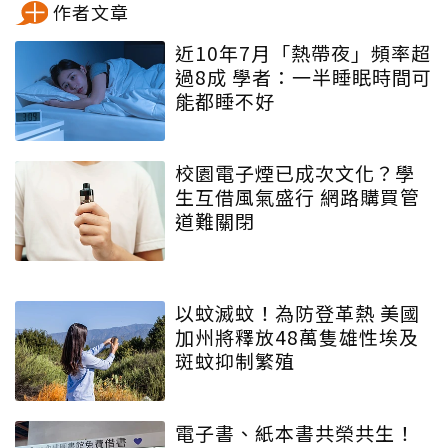
作者文章
近10年7月「熱帶夜」頻率超
過8成 學者：一半睡眠時間可
能都睡不好
校園電子煙已成次文化？學
生互借風氣盛行 網路購買管
道難關閉
以蚊滅蚊！為防登革熱 美國
加州將釋放48萬隻雄性埃及
斑蚊抑制繁殖
電子書、紙本書共榮共生！