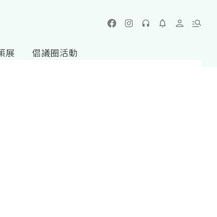
策展
倡議圈活動