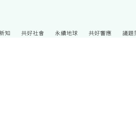
G新知
共好社會
永續地球
共好響應
議題