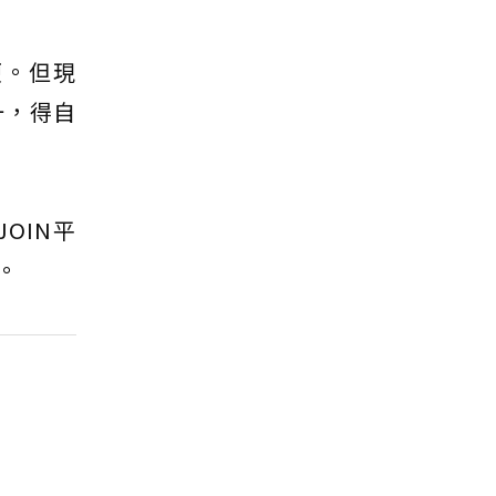
便。但現
一，得自
JOIN平
。