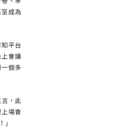
考卷、早
甚至成為
早知平台
坐上會議
短一個多
直言，此
對上場會
！」