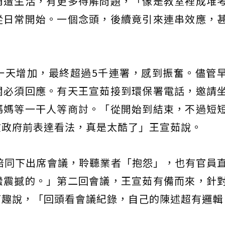
周遭生活，有更多待解問題，「像是教室裡成堆
從日常開始。一個念頭，後續竟引來連串效應，
一天增加，最終超過5千連署，感到振奮。儘管
關必須回應。有天王宣茹接到環保署電話，邀請
媽媽等一干人等商討。「從開始到結束，不過短
在政府前表達看法，真是太酷了」王宣茹說。
陪同下出席會議，聆聽業者「抱怨」，也有官員
蠻震撼的。」第二回會議，王宣茹有備而來，針
打趣說，「回頭看會議紀錄，自己的陳述超有邏輯