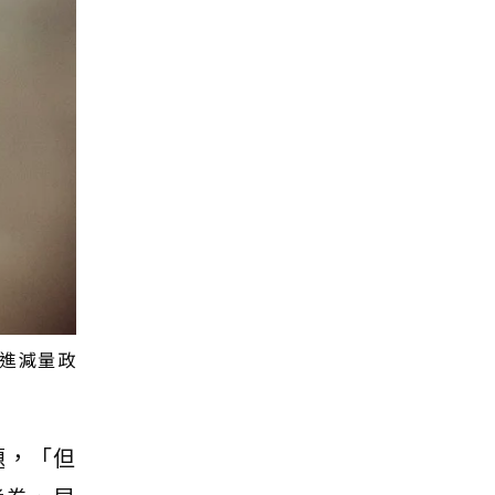
漸進減量政
題，「但