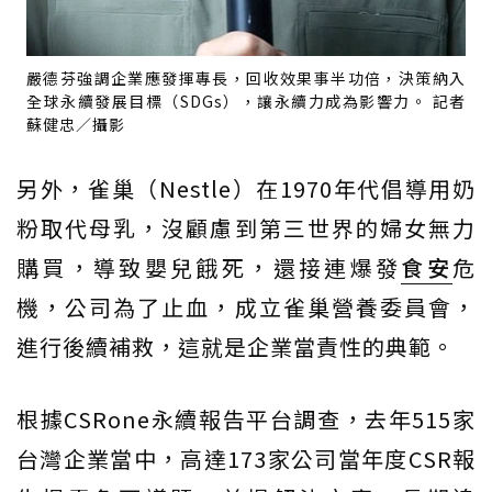
嚴德芬強調企業應發揮專長，回收效果事半功倍，決策納入
全球永續發展目標（SDGs），讓永續力成為影響力。 記者
蘇健忠／攝影
另外，雀巢（Nestle）在1970年代倡導用奶
粉取代母乳，沒顧慮到第三世界的婦女無力
購買，導致嬰兒餓死，還接連爆發
食安
危
機，公司為了止血，成立雀巢營養委員會，
進行後續補救，這就是企業當責性的典範。
根據CSRone永續報告平台調查，去年515家
台灣企業當中，高達173家公司當年度CSR報