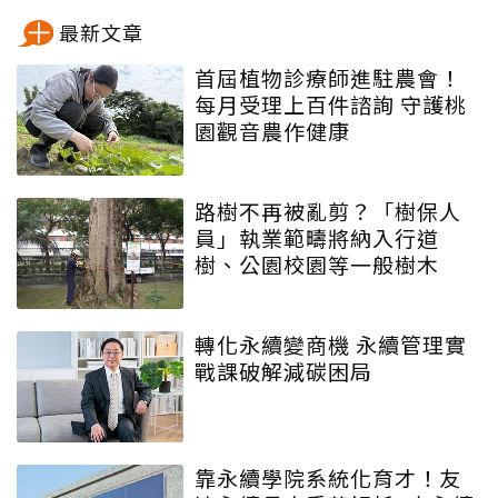
最新文章
首屆植物診療師進駐農會！
每月受理上百件諮詢 守護桃
園觀音農作健康
路樹不再被亂剪？「樹保人
員」執業範疇將納入行道
樹、公園校園等一般樹木
轉化永續變商機 永續管理實
戰課破解減碳困局
靠永續學院系統化育才！友