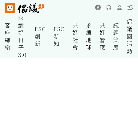
永
倡
客
續
共
永
共
議
ESG
ESG
議
座
好
好
續
好
題
創
新
圈
總
日
社
地
響
策
新
知
活
編
子
會
球
應
展
動
3.0