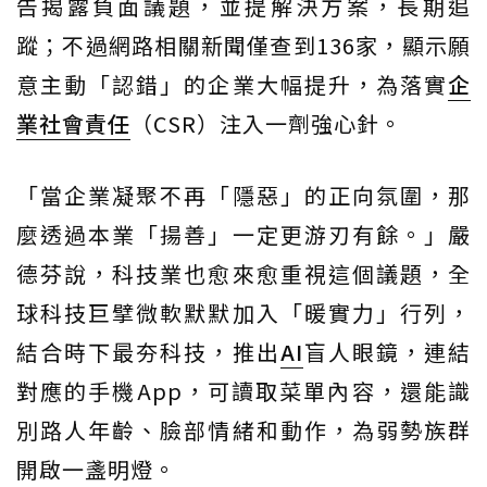
告揭露負面議題，並提解決方案，長期追
蹤；不過網路相關新聞僅查到136家，顯示願
意主動「認錯」的企業大幅提升，為落實
企
業社會責任
（CSR）注入一劑強心針。
「當企業凝聚不再「隱惡」的正向氛圍，那
麼透過本業「揚善」一定更游刃有餘。」嚴
德芬說，科技業也愈來愈重視這個議題，全
球科技巨擘微軟默默加入「暖實力」行列，
結合時下最夯科技，推出
AI
盲人眼鏡，連結
對應的手機App，可讀取菜單內容，還能識
別路人年齡、臉部情緒和動作，為弱勢族群
開啟一盞明燈。