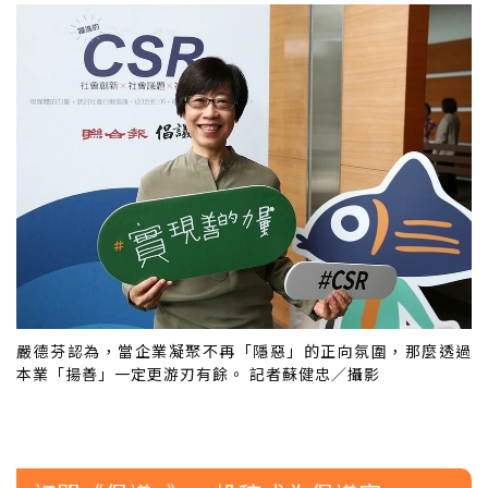
嚴德芬認為，當企業凝聚不再「隱惡」的正向氛圍，那麼透過
本業「揚善」一定更游刃有餘。 記者蘇健忠／攝影