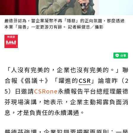
嚴德芬認為，當企業凝聚不再「隱惡」的正向氛圍，那麼透過
本業「揚善」一定更游刃有餘。 記者蘇健忠／攝影
「人沒有完美的，企業也沒有完美的。」聯
合報《倡議＋》「躍進的
CSR
」論壇昨（2
5）日邀請
CSRone
永續報告平台總經理嚴德
芬現場演講，她表示，企業主動揭露負面消
息，才是負責任的永續溝通。
嚴德芬強調，企業犯錯要把握兩原則：一是