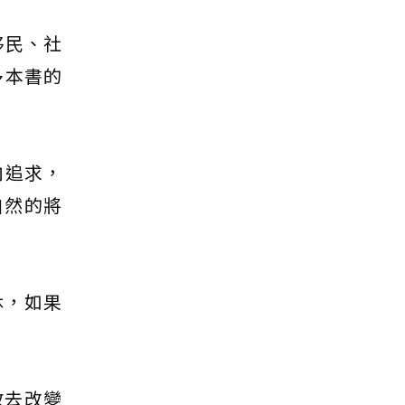
移民、社
多本書的
向追求，
自然的將
休，如果
敢去改變