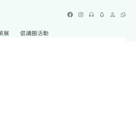
策展
倡議圈活動