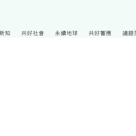
G新知
共好社會
永續地球
共好響應
議題