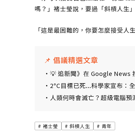
嗎？」褚士瑩說，要過「斜槓人生
「這是最困難的，你要怎麼接受人
📌 倡議精選文章
💡 追新聞》在 Google N
2°C目標已死...科學家宣布
人類何時會滅亡？超級電腦預
褚士瑩
斜槓人生
青年