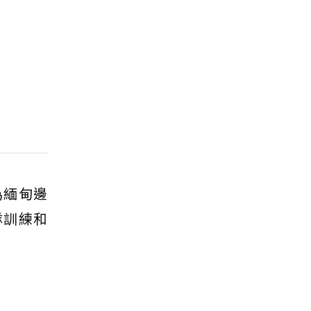
為緬甸邊
隊訓練和