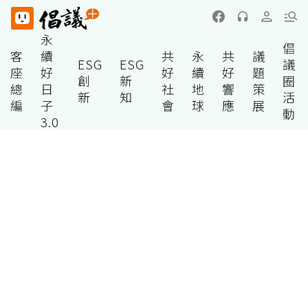
永
倡
客
續
共
永
共
議
ESG
ESG
議
座
好
好
續
好
題
創
新
圈
總
日
社
地
響
策
新
知
活
編
子
會
球
應
展
動
3.0