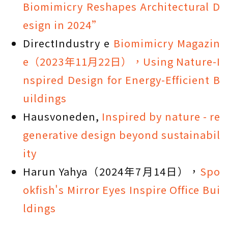
Biomimicry Reshapes Architectural D
esign in 2024”
DirectIndustry e
Biomimicry Magazin
e（2023年11月22日），Using Nature-I
nspired Design for Energy-Efficient B
uildings
Hausvoneden,
Inspired by nature - re
generative design beyond sustainabil
ity
Harun Yahya（2024年7月14日），
Spo
okfish's Mirror Eyes Inspire Office Bui
ldings