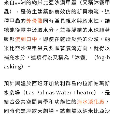
來自非洲的納米比亞沙漠甲蟲（又稱沐霧甲
蟲），是仿生建築熱衷效仿的新興模範。這
種甲蟲的
外骨骼
同時兼具親水與疏水性，讓
牠能從霧中汲取水分，並將凝結的水珠順著
腹部
流到口中
，即使在乾燥炎熱的沙漠，納
米比亞沙漠甲蟲只要順著氣流方向，就得以
補充水分，這項行為又稱為「沐霧」（fog-b
asking）。
預計興建於西班牙加納利群島的拉斯帕瑪斯
水劇場（Las Palmas Water Theatre），是
結合公共空間美學和功能性的
海水淡化廠
，
同時也是座露天劇場。該劇場以納米比亞沙