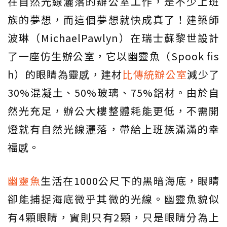
在自然光線灑落的辦公室工作，是不少上班
族的夢想，而這個夢想就快成真了！建築師
波琳（MichaelPawlyn）在瑞士蘇黎世設計
了一座仿生辦公室，它以幽靈魚（Spook fis
h）的眼睛為靈感，建材
比傳統辦公室
減少了
30%混凝土、50%玻璃、75%鋁材。由於自
然光充足，辦公大樓整體耗能更低，不需開
燈就有自然光線灑落，帶給上班族滿滿的幸
福感。
幽靈魚
生活在1000公尺下的黑暗海底，眼睛
卻能捕捉海底微乎其微的光線。幽靈魚貌似
有4顆眼睛，實則只有2顆，只是眼睛分為上