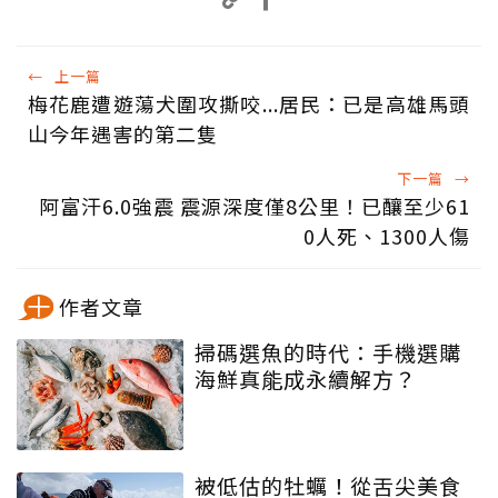
←
上一篇
梅花鹿遭遊蕩犬圍攻撕咬...居民：已是高雄馬頭
山今年遇害的第二隻
下一篇
→
阿富汗6.0強震 震源深度僅8公里！已釀至少61
0人死、1300人傷
作者文章
掃碼選魚的時代：手機選購
海鮮真能成永續解方？
被低估的牡蠣！從舌尖美食