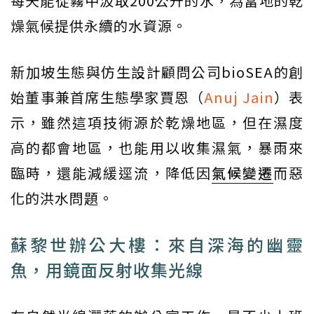
每天能從霧中汲取200公升的水，為當地的乾
燥氣候提供永續的水資源。
新加坡生態與仿生設計顧問公司bioSEA的創
始董事兼首席生態學家賈恩（
Anuj Jain
）表
示，雖然這項技術源於乾燥地區，但在濕度
高的都會地區，也能用以收集濕氣，暴雨來
臨時，還能減緩逕流，降低因
氣候變遷
而惡
化的洪水問題。
蘇黎世辦公大樓：來自深海的幽靈
魚，用鏡面反射收集光線