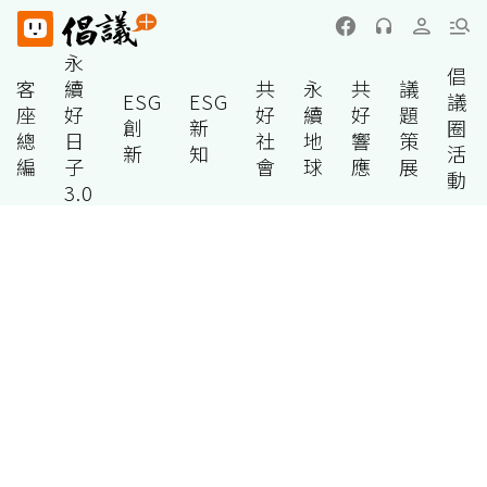
永
倡
客
續
共
永
共
議
ESG
ESG
議
座
好
好
續
好
題
創
新
圈
總
日
社
地
響
策
新
知
活
編
子
會
球
應
展
動
3.0