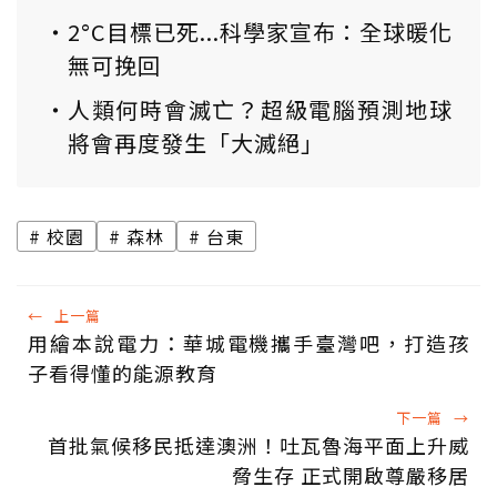
2°C目標已死...科學家宣布：全球暖化
無可挽回
人類何時會滅亡？超級電腦預測地球
將會再度發生「大滅絕」
校園
森林
台東
←
上一篇
用繪本說電力：華城電機攜手臺灣吧，打造孩
子看得懂的能源教育
下一篇
→
首批氣候移民抵達澳洲！吐瓦魯海平面上升威
脅生存 正式開啟尊嚴移居