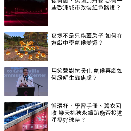
從荷蘭、英國到丹麥 為何一
些歐洲城市改裝紅色路燈？
麥塊不是只能蓋房子 如何在
遊戲中學氣候變遷？
用笑聲對抗暖化 氣候喜劇如
何緩解生態焦慮？
循環杯、學習手冊、舊衣回
收 樂天桃猿永續趴能否投進
淨零好球帶？