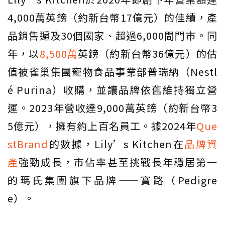
4,000萬英鎊（約新台幣17億元）的佳績，產
品銷售遍及30個國家、超過6,000間門市。同
年，以
8,500萬
英鎊（約新台幣36億元）的估
值被雀巢集團寵物食品事業部普瑞納（Nestl
é Purina）收購，並讓品牌依舊維持獨立營
運。2023年營收達9,000萬英鎊（約新台幣3
5億元），擁有約上百名員工。據2024年
Que
stBrand
的數據，Lily’s Kitchen在
品牌資
產
強勁成長，市佔率甚至挑戰長年穩居第一
的瑪氏集團旗下品牌——寶路（Pedigre
e）。