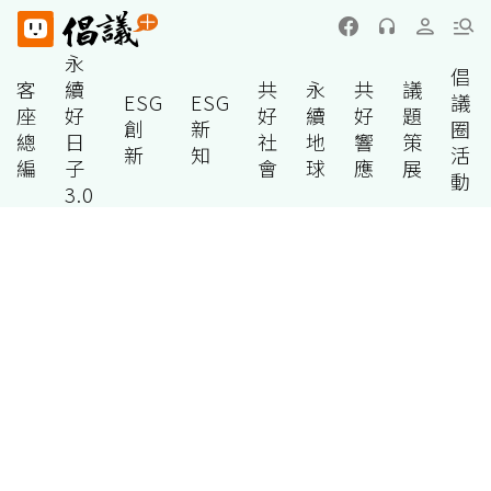
永
倡
客
續
共
永
共
議
ESG
ESG
議
座
好
好
續
好
題
創
新
圈
總
日
社
地
響
策
新
知
活
編
子
會
球
應
展
動
3.0