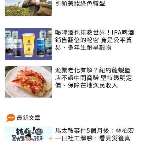
引領美妝綠色轉型
喝啤酒也能救世界！IPA啤酒
銷售翻倍的祕密 竟是公平貿
易、多年生耐旱穀物
漁業老化有解？紐約龍蝦堡
店不讓中間商賺 堅持透明定
價、保障在地漁民收入
最新文章
馬太鞍事件5個月後：林柏宏
一日社工體驗，看見災後真