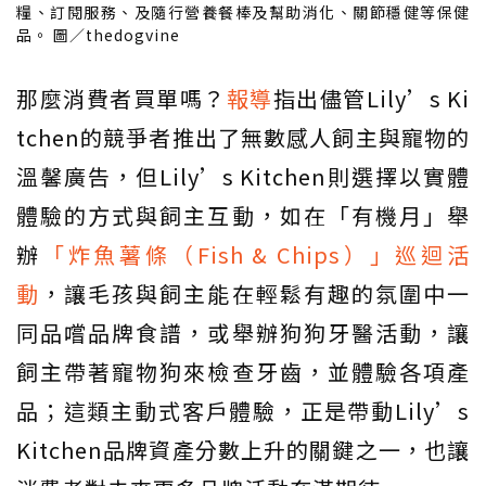
糧、訂閱服務、及隨行營養餐棒及幫助消化、關節穩健等保健
品。 圖／thedogvine
那麼消費者買單嗎？
報導
指出儘管Lily’s Ki
tchen的競爭者推出了無數感人飼主與寵物的
溫馨廣告，但Lily’s Kitchen則選擇以實體
體驗的方式與飼主互動，如在「有機月」舉
辦
「炸魚薯條（Fish & Chips）」巡迴活
動
，讓毛孩與飼主能在輕鬆有趣的氛圍中一
同品嚐品牌食譜，或舉辦狗狗牙醫活動，讓
飼主帶著寵物狗來檢查牙齒，並體驗各項產
品；這類主動式客戶體驗，正是帶動Lily’s
Kitchen品牌資產分數上升的關鍵之一，也讓