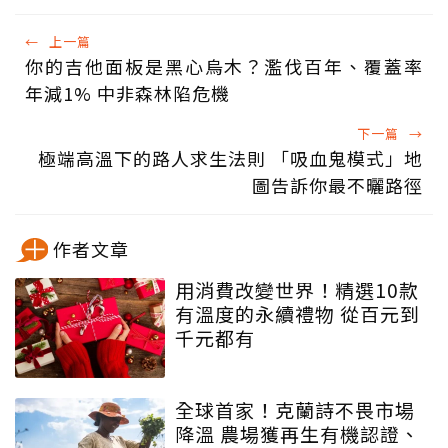
←
上一篇
你的吉他面板是黑心烏木？濫伐百年、覆蓋率
年減1% 中非森林陷危機
下一篇
→
極端高溫下的路人求生法則 「吸血鬼模式」地
圖告訴你最不曬路徑
作者文章
用消費改變世界！精選10款
有溫度的永續禮物 從百元到
千元都有
全球首家！克蘭詩不畏市場
降溫 農場獲再生有機認證、