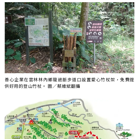
善心企業在雲林林內鄉龍過脈步道口設置愛心竹杖架，免費提
供好用的登山竹杖。 圖／蔡維斌翻攝