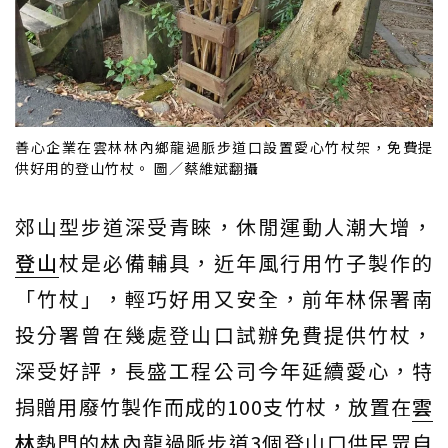
善心企業在雲林林內鄉龍過脈步道口設置愛心竹杖架，免費提
供好用的登山竹杖。 圖／蔡維斌翻攝
郊山型步道深受青睞，休閒運動人潮大增，
登山
杖是必備輔具，近年風行用竹子製作的
「竹杖」，輕巧好用又安全，前年林保署南
投分署曾在幾處登山口試辦免費提供竹杖，
深受好評，長盛工程公司今年延續愛心，特
捐贈用廢竹製作而成的100支竹杖，放置在
雲
林
熱門的林內龍過脈步道3個登山口供民眾自