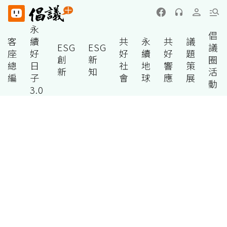
永
倡
客
續
共
永
共
議
ESG
ESG
議
座
好
好
續
好
題
創
新
圈
總
日
社
地
響
策
新
知
活
編
子
會
球
應
展
動
3.0