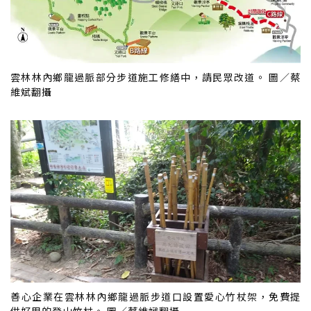
雲林林內鄉龍過脈部分步道施工修繕中，請民眾改道。 圖／蔡
維斌翻攝
善心企業在雲林林內鄉龍過脈步道口設置愛心竹杖架，免費提