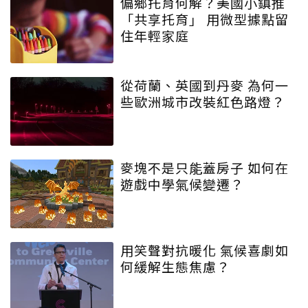
偏鄉托育何解？美國小鎮推
「共享托育」 用微型據點留
住年輕家庭
從荷蘭、英國到丹麥 為何一
些歐洲城市改裝紅色路燈？
麥塊不是只能蓋房子 如何在
遊戲中學氣候變遷？
用笑聲對抗暖化 氣候喜劇如
何緩解生態焦慮？