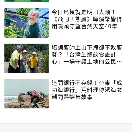
今日鳥類就是明日人類！
《飛吧！熊鷹》導演梁皆得
用鏡頭守望台灣天空40年
培訓廚師上山下海卻不教廚
藝？「台灣生態飲食設計中
心」一場守護土地的公民運
動
這間銀行不存錢！台東「成
功海銀行」用料理傳遞海女
潮間帶採集故事