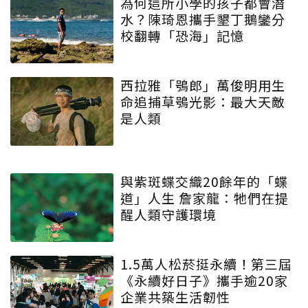
為何這所小學的孩子都會潛
水？陳琦恩攜手墾丁鵝鑾分
校翻轉「恐海」記憶
西拉雅「鴞郎」萬俊明用生
命追捕草鴞光影：最大天敵
是人類
與紫斑蝶交織20餘年的「蝶
道」人生 詹家龍：牠們在提
醒人類守護環境
1.5萬人松菸挺永續！第三屆
《永續好日子》攜手逾20家
企業共築生活韌性