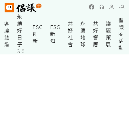
永
倡
客
續
共
永
共
議
ESG
ESG
議
座
好
好
續
好
題
創
新
圈
總
日
社
地
響
策
新
知
活
編
子
會
球
應
展
動
3.0