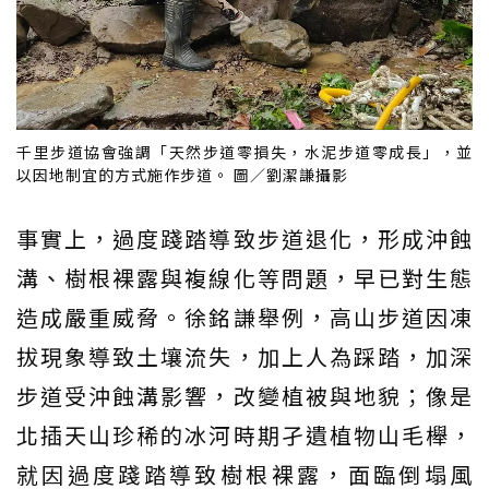
千里步道協會強調「天然步道零損失，水泥步道零成長」，並
以因地制宜的方式施作步道。 圖／劉潔謙攝影
事實上，過度踐踏導致步道退化，形成沖蝕
溝、樹根裸露與複線化等問題，早已對生態
造成嚴重威脅。徐銘謙舉例，高山步道因凍
拔現象導致土壤流失，加上人為踩踏，加深
步道受沖蝕溝影響，改變植被與地貌；像是
北插天山珍稀的冰河時期孑遺植物山毛櫸，
就因過度踐踏導致樹根裸露，面臨倒塌風