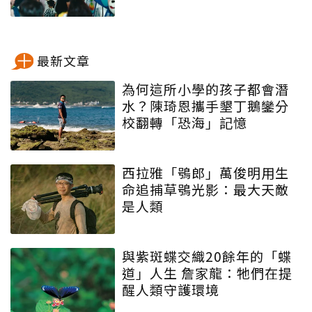
最新文章
為何這所小學的孩子都會潛
水？陳琦恩攜手墾丁鵝鑾分
校翻轉「恐海」記憶
西拉雅「鴞郎」萬俊明用生
命追捕草鴞光影：最大天敵
是人類
與紫斑蝶交織20餘年的「蝶
道」人生 詹家龍：牠們在提
醒人類守護環境