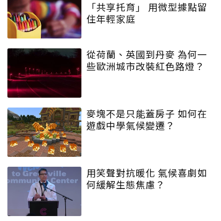
「共享托育」 用微型據點留
住年輕家庭
從荷蘭、英國到丹麥 為何一
些歐洲城市改裝紅色路燈？
麥塊不是只能蓋房子 如何在
遊戲中學氣候變遷？
用笑聲對抗暖化 氣候喜劇如
何緩解生態焦慮？