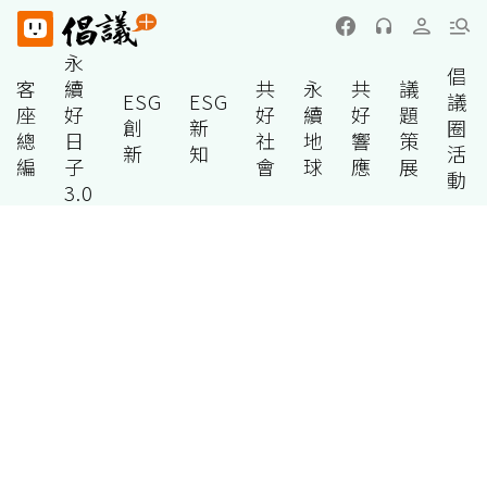
永
倡
客
續
共
永
共
議
ESG
ESG
議
座
好
好
續
好
題
創
新
圈
總
日
社
地
響
策
新
知
活
編
子
會
球
應
展
動
3.0