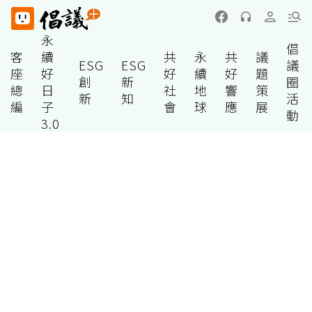
永
倡
客
續
共
永
共
議
ESG
ESG
議
座
好
好
續
好
題
創
新
圈
總
日
社
地
響
策
新
知
活
編
子
會
球
應
展
動
3.0