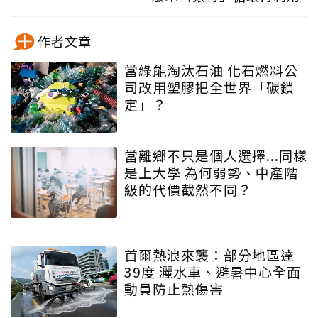
作者文章
當綠能淘汰石油 化石燃料公
司改用塑膠把全世界「碳鎖
定」？
當離鄉不只是個人選擇...同樣
是上大學 為何弱勢、中產階
級的代價截然不同？
首爾熱浪來襲：部分地區達
39度 灑水車、避暑中心全面
動員防止熱傷害