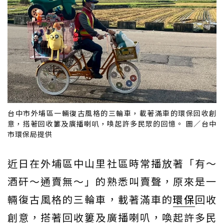
台中市外埔區一輛復古風格的三輪車，載著滿車的環保回收創
意，搭著回收簍及廣播喇叭，喚起許多民眾的回憶。 圖／台中
市環保局提供
近日在外埔區中山里社區時常播放著「有～
酒矸～通賣無～」的熟悉叫賣聲，原來是一
輛復古風格的三輪車，載著滿車的
環保
回收
創意，搭著回收簍及廣播喇叭，喚起許多民