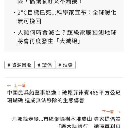
蹤，倡議家好文不漏接！
2°C目標已死...科學家宣布：全球暖化
無可挽回
人類何時會滅亡？超級電腦預測地球
將會再度發生「大滅絕」
資源回收
環保
垃圾
←
上一篇
中國民兵船肇事逃逸！破壞菲律賓465平方公尺
珊瑚礁 造成無法移除的生態傷害
下一篇
→
丹娜絲走後...市區倒塌樹木堆成山 專家提倡設
「廢木料銀行」循環再利用