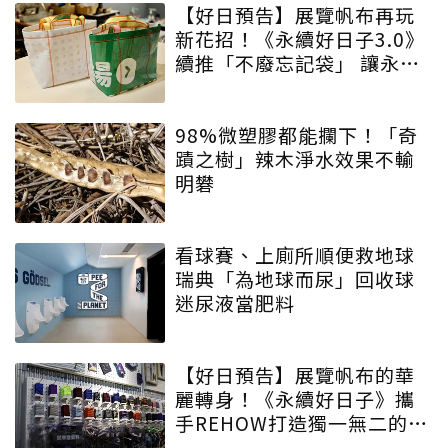
【好日預告】展覽帆布再玩
新花招！《永續好日子3.0》
續推「不廢忘記袋」 讓永續
增添驚喜與期待
98%微塑膠都能攔下！「奇
蹟之樹」辣木淨水效果不輸
明礬
看球賽、上廁所順便救地球
瑞典「為地球而尿」回收球
迷尿液當肥料
【好日預告】展覽帆布的華
麗轉身！《永續好日子》攜
手REHOW打造獨一無二的
「撞色不廢不廢包」