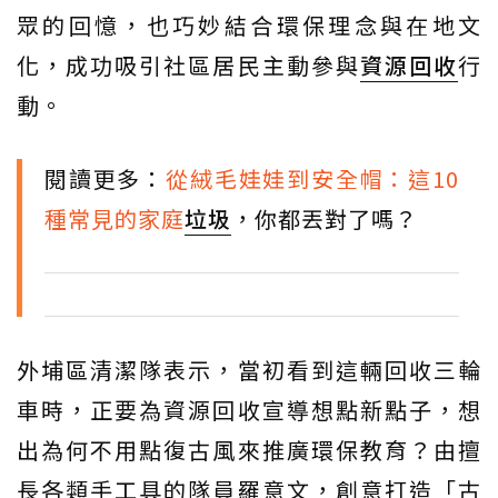
眾的回憶，也巧妙結合環保理念與在地文
化，成功吸引社區居民主動參與
資源回收
行
動。
閱讀更多：
從絨毛娃娃到安全帽：這10
種常見的家庭
垃圾
，你都丟對了嗎？
外埔區清潔隊表示，當初看到這輛回收三輪
車時，正要為資源回收宣導想點新點子，想
出為何不用點復古風來推廣環保教育？由擅
長各類手工具的隊員羅意文，創意打造「古