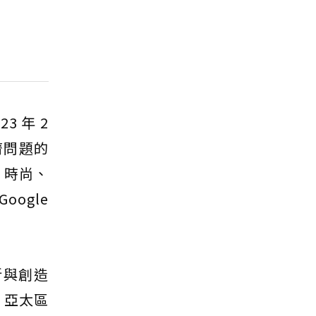
3 年 2
濟問題的
、時尚、
ogle
新與創造
，亞太區