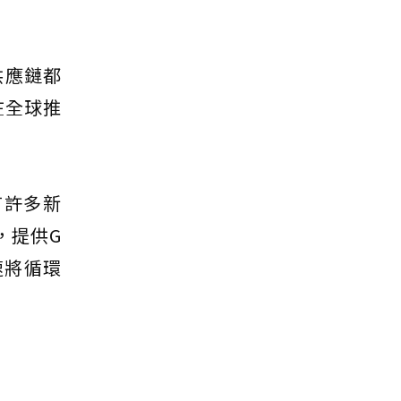
供應鏈都
已在全球推
到有許多新
，提供G
速將循環