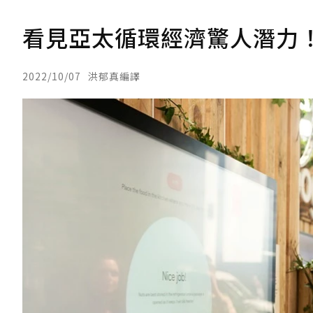
看見亞太循環經濟驚人潛力！
2022/10/07
洪郁真編譯