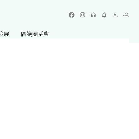
策展
倡議圈活動