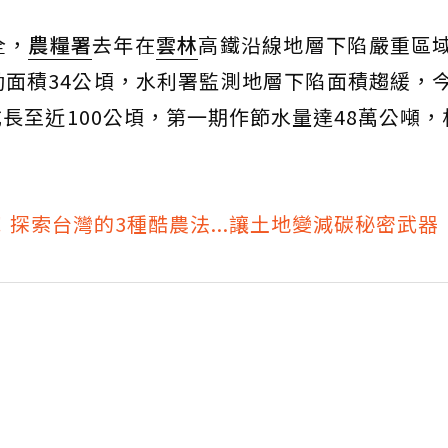
全，
農糧署
去年在
雲林
高鐵沿線地層下陷嚴重區
面積34公頃，水利署監測地層下陷面積趨緩，
長至近100公頃，第一期作節水量達48萬公噸，
！探索台灣的3種酷農法...讓土地變減碳秘密武器