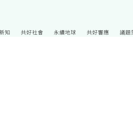
G新知
共好社會
永續地球
共好響應
議題