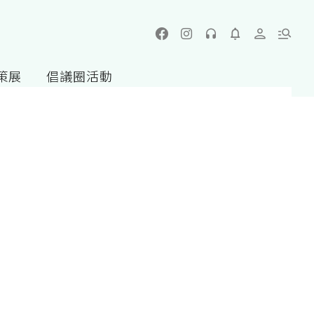
策展
倡議圈活動