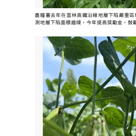
農糧署去年在雲林高鐵沿線地層下陷嚴重區
測地層下陷面積趨緩，今年提高獎勵金，鼓勵