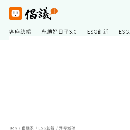
客座總編
永續好日子3.0
ESG創新
ES
udn
倡議家
ESG創新
淨零減碳