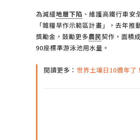
為減緩
地層下陷
、維護高鐵行車安
「雜糧旱作示範區計畫」，去年推動
獎勵金，鼓勵更多
農民
契作，面積成
90座標準游泳池用水量。
閱讀更多：
世界土壤日10週年了