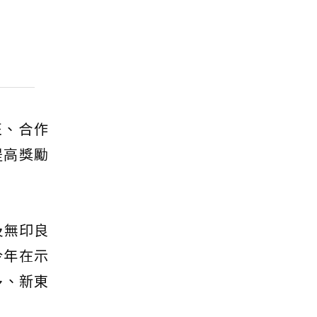
班、合作
提高獎勵
及無印良
今年在示
多、新東