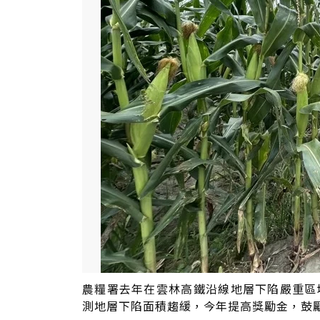
農糧署去年在雲林高鐵沿線地層下陷嚴重區
測地層下陷面積趨緩，今年提高獎勵金，鼓勵