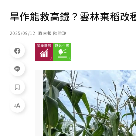
旱作能救高鐵？雲林棄稻改
2025/09/12
聯合報 陳雅玲