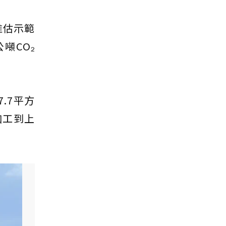
推估示範
噸CO₂
.7平方
加工到上