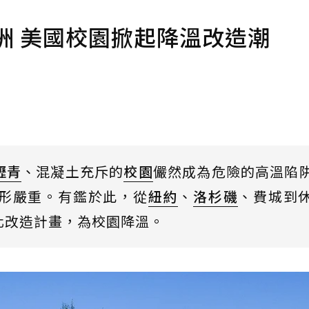
洲 美國校園掀起降溫改造潮
瀝青
、混凝土充斥的
校園
儼然成為危險的高溫陷
形嚴重。有鑑於此，從
紐約
、
洛杉磯
、費城到
化改造計畫，為校園降溫。