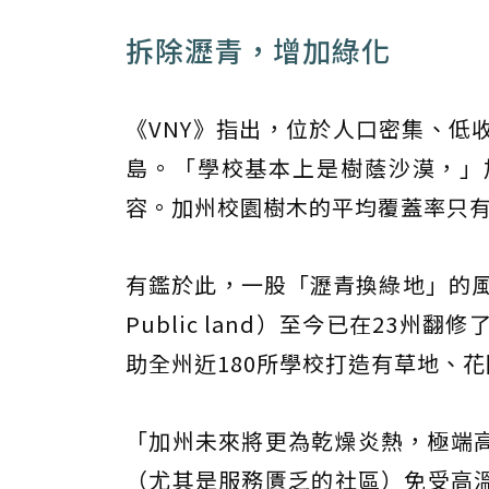
拆除瀝青，增加綠化
《VNY》指出，位於人口密集、低
島。「學校基本上是樹蔭沙漠，」加州
容。加州校園樹木的平均覆蓋率只有
有鑑於此，一股「瀝青換綠地」的風潮
Public land）至今已在23州
助全州近180所學校打造有草地、
「加州未來將更為乾燥炎熱，極端
（尤其是服務匱乏的社區）免受高