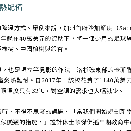
防熱配備
溫方式。舉例來說，加州首府沙加緬度（Sacra
，去年就在40萬美元的資助下，將一個少用的足球
活橡樹、中國榆樹與銀杏。
質，也是項立竿見影的作法。洛杉磯東部的查菲
炙熱難耐。自2017年，該校花費了1140萬美
頂溫度只有32℃，對空調的需求也大幅減少。
區時，不得不思考的議題。「當我們開始規劃新
候變遷的措施，」設計休士頓傑佛遜早期教育中心