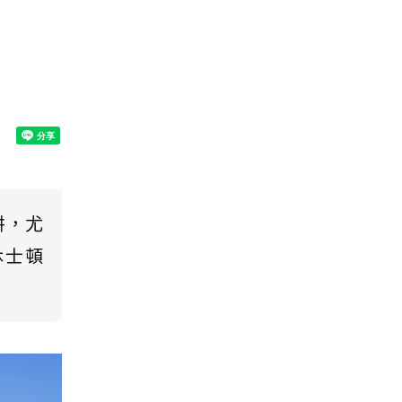
阱，尤
休士頓