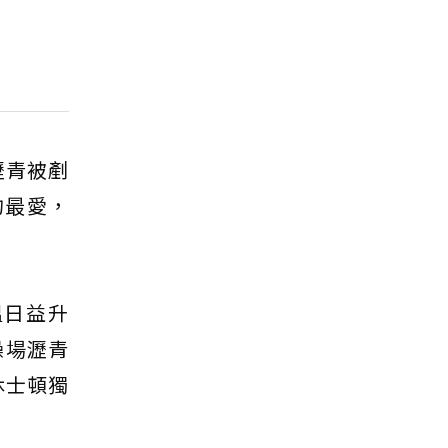
瀝青被剷
的最愛，
溫日益升
操場瀝青
休士頓獨