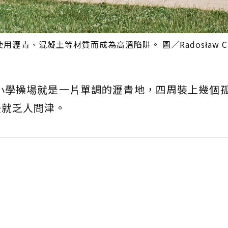
、混凝土等材質而成為高溫陷阱。 圖／Radosław Czar
e）小學操場就是一片單調的瀝青地，四周裝上幾個
後就乏人問津。