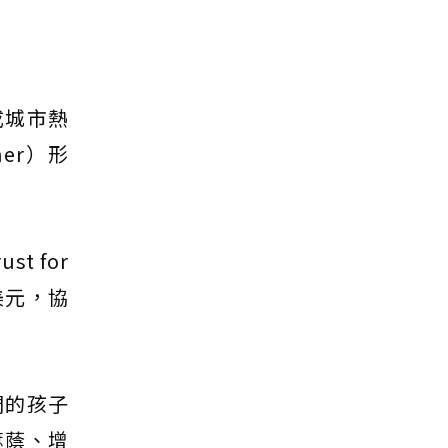
成城市熱
er）形
 for
美元，協
們的孩子
遮蔭、增