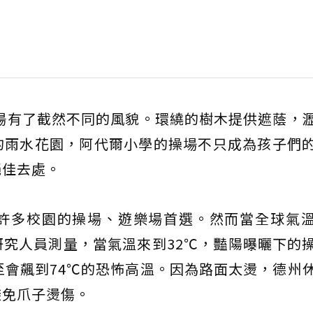
操場有了截然不同的風貌。環繞的樹木提供遮蔭，
的雨水花園，阿代爾小學的操場不只成為孩子們
絕佳去處。
許多校園的操場、遊樂場首選。然而當全球氣
究人員測量，當氣溫來到32℃，豔陽曝曬下的
至會飆到74℃的恐怖高溫。因為路面太燙，德州
避免爪子燙傷。