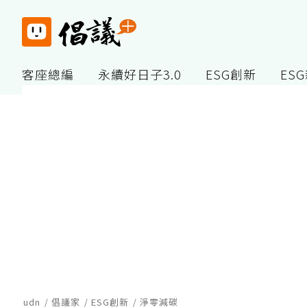
客座總編
永續好日子3.0
ESG創新
ES
udn
倡議家
ESG創新
淨零減碳