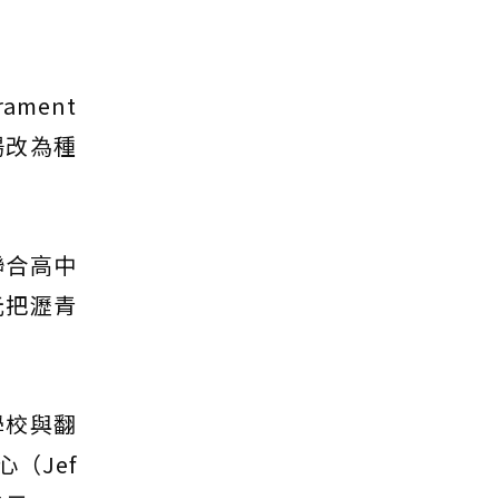
ment
場改為種
聯合高中
元把瀝青
學校與翻
（Jef