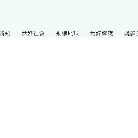
G新知
共好社會
永續地球
共好響應
議題