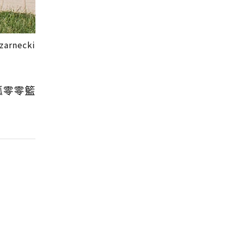
necki
孤零零籃