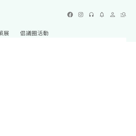
策展
倡議圈活動