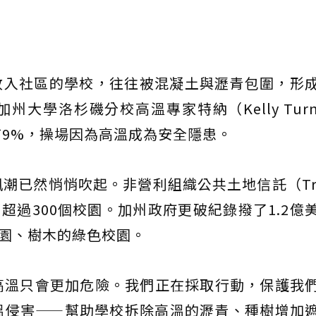
收入社區的學校，往往被混凝土與瀝青包圍，形
大學洛杉磯分校高溫專家特納（Kelly Turn
9%，操場因為高溫成為安全隱患。
已然悄悄吹起。非營利組織公共土地信託（Trust
翻修了超過300個校園。加州政府更破紀錄撥了1.2億
花園、樹木的綠色校園。
高溫只會更加危險。我們正在採取行動，保護我
溫侵害——幫助學校拆除高溫的瀝青、種樹增加