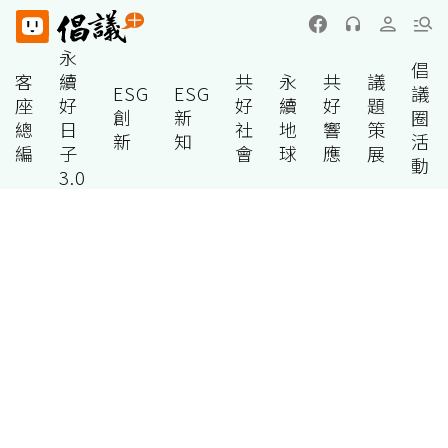
永
倡
客
續
共
永
共
議
ESG
ESG
議
座
好
好
續
好
題
創
新
圈
總
日
社
地
響
策
新
知
活
編
子
會
球
應
展
動
3.0