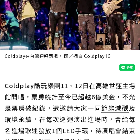
Coldplay在台灣連唱兩場。 圖／摘自 Coldplay IG
Coldplay
酷玩樂團11、12日在
高雄
世運主場
館開唱，票房統計至今已超越6億美金，不光
是票房破紀錄，還邀請大家一同
節能減碳
及
環境
永續
，在每次巡迴演出進場時，會給每
名進場歌迷發放1個LED手環，待演唱會結束