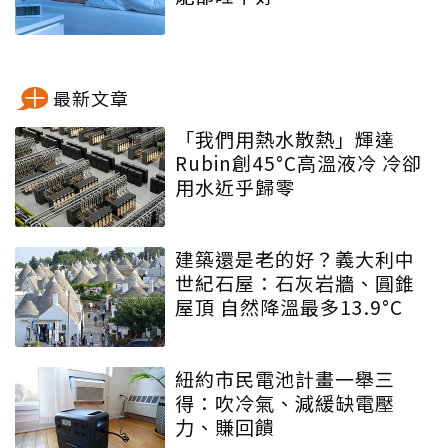
最新文章
「我們用熱水散熱」輝達
Rubin創45°C高溫液冷 冷卻
用水近乎歸零
建築還是老的好？義大利中
世紀石屋：石灰岩牆、圓錐
屋頂 自然降溫最多13.9°C
紐約市民電池計畫一舉三
得：吹冷氣、減緩缺電壓
力、賺回饋