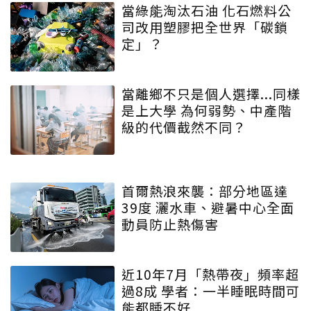
當綠能淘汰石油 化石燃料公
司改用塑膠把全世界「碳鎖
定」？
當離鄉不只是個人選擇...同樣
是上大學 為何弱勢、中產階
級的代價截然不同？
首爾熱浪來襲：部分地區達
39度 灑水車、避暑中心全面
動員防止熱傷害
近10年7月「熱帶夜」頻率超
過8成 學者：一半睡眠時間可
能都睡不好