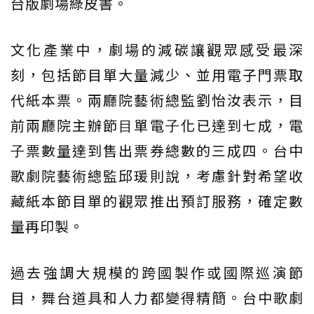
台版劇場綠皮書。
文化產業中，劇場的減碳讓觀眾感受最深
刻，包括節目單大量減少、並用電子門票取
代紙本票。兩廳院藝術總監劉怡汝表示，目
前兩廳院主辦節⽬單電⼦化已達到七成，電
⼦票數量達到售出票券總數的三成四。台中
歌劇院藝術總監邱瑗則說，考慮針對希望收
藏紙本節目單的觀眾推出預訂服務，確定數
量再印製。
過去強調大規模的跨國製作或國際巡演節
目，舞台道具和人力都變得精簡。台中歌劇