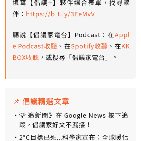
填寫【倡議+】夥伴媒合表單，找尋夥
伴：
https://bit.ly/3EeMvVi
聽說【倡議家電台】Podcast：在
Appl
e Podcast收聽
、在
Spotify收聽
、在
KK
BOX收聽
，或搜尋「倡議家電台」。
📌 倡議精選文章
💡 追新聞》在 Google News 按下追
蹤，倡議家好文不漏接！
2°C目標已死...科學家宣布：全球暖化