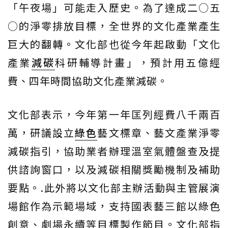
「午夜場」可能走入歷史。為了達成二○五
○的淨零排放目標，全世界的文化產業產生
巨大的翻轉。文化部也從今年起啟動「文化
產業
減碳
科研輔導計畫」，預計用五億經
費、四年時間協助文化產業減碳。
文化部表示，今年第一年匡列經費八千兩百
萬，研議設立
綠色
藝文標章、藝文產業淨零
減碳指引，協助業者辦理溫室氣體盤查及提
供諮詢窗口，以及減碳相關獎勵機制及補助
要點。.此外將以文化部主辦活動與主管展演
場館作為示範場域，支持國表藝三館以綠色
創意、劇場永續等目標製作節目。文化部指