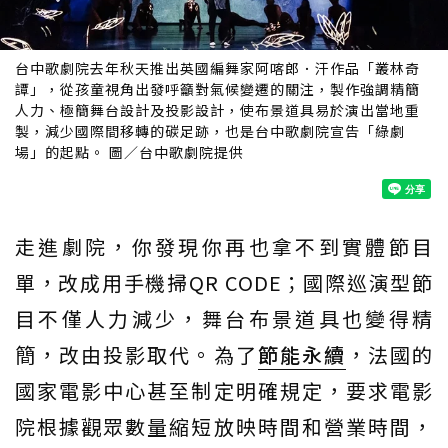
台中歌劇院去年秋天推出英國編舞家阿喀郎．汗作品「叢林奇
譚」，從孩童視角出發呼籲對氣候變遷的關注，製作強調精簡
人力、極簡舞台設計及投影設計，使布景道具易於演出當地重
製，減少國際間移轉的碳足跡，也是台中歌劇院宣告「綠劇
場」的起點。 圖／台中歌劇院提供
走進劇院，你發現你再也拿不到實體節目
單，改成用手機掃QR CODE；國際巡演型節
目不僅人力減少，舞台布景道具也變得精
簡，改由投影取代。為了
節能
永續
，法國的
國家電影中心甚至制定明確規定，要求電影
院根據觀眾數量縮短放映時間和營業時間，