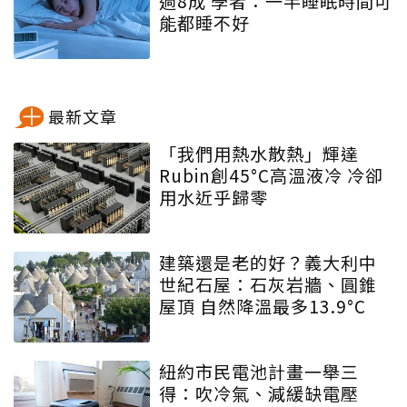
過8成 學者：一半睡眠時間可
能都睡不好
最新文章
「我們用熱水散熱」輝達
Rubin創45°C高溫液冷 冷卻
用水近乎歸零
建築還是老的好？義大利中
世紀石屋：石灰岩牆、圓錐
屋頂 自然降溫最多13.9°C
紐約市民電池計畫一舉三
得：吹冷氣、減緩缺電壓