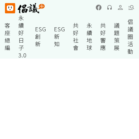
永
倡
客
續
共
永
共
議
ESG
ESG
議
座
好
好
續
好
題
創
新
圈
總
日
社
地
響
策
新
知
活
編
子
會
球
應
展
動
3.0