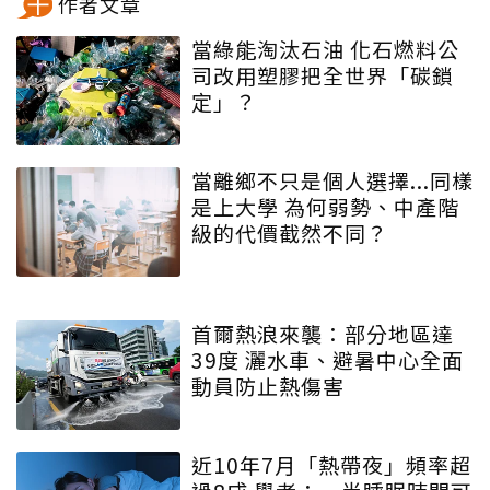
作者文章
當綠能淘汰石油 化石燃料公
司改用塑膠把全世界「碳鎖
定」？
當離鄉不只是個人選擇...同樣
是上大學 為何弱勢、中產階
級的代價截然不同？
首爾熱浪來襲：部分地區達
39度 灑水車、避暑中心全面
動員防止熱傷害
近10年7月「熱帶夜」頻率超