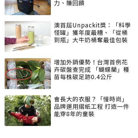
力、賺回饋
澳首屆Unpackit獎：「科學
怪罐」獲年度最糟、「從桶
到瓶」大牛奶桶奪最佳包裝
增加外銷優勢！台灣首例花
卉碳盤查完成 「蝴蝶蘭」種
苗每株碳足跡0.4公斤
會長大的衣服？「慢時尚」
品牌運用摺紙工程 打造一件
能穿8年的童裝