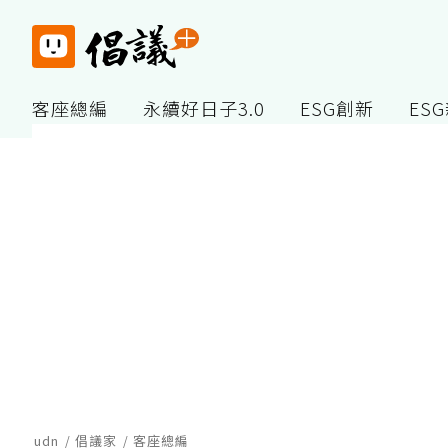
客座總編
永續好日子3.0
ESG創新
ES
udn
倡議家
客座總編