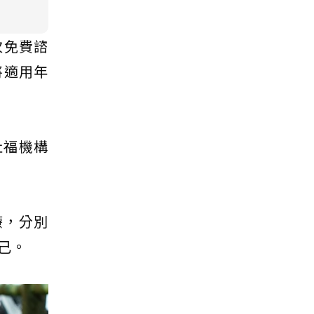
次免費諮
將適用年
社福機構
療，分別
己。