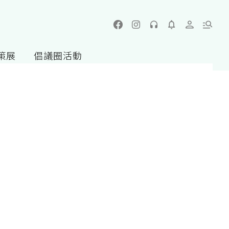
策展
倡議圈活動