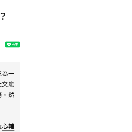
？
成為一
社交能
務。然
及
心輔