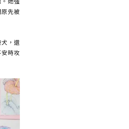
標。她強
們原先被
療犬，還
不安時攻