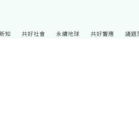
G新知
共好社會
永續地球
共好響應
議題