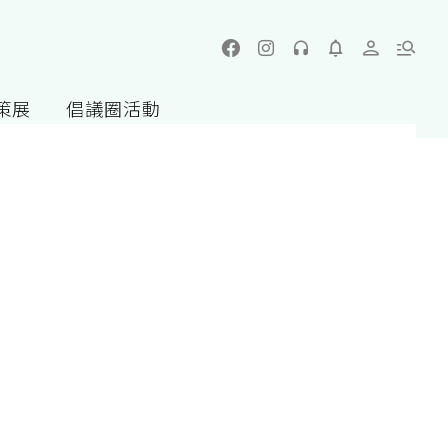
策展
倡議圈活動