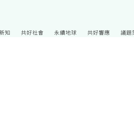
G新知
共好社會
永續地球
共好響應
議題