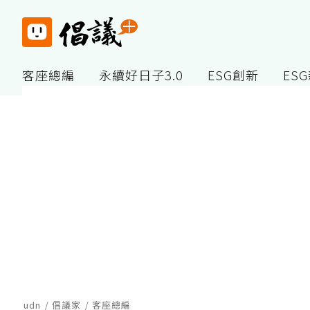
客座總編
永續好日子3.0
ESG創新
ES
udn
倡議家
客座總編