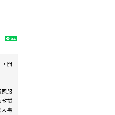
」，開
長照服
系教授
信人壽