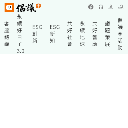
永
倡
客
續
共
永
共
議
ESG
ESG
議
座
好
好
續
好
題
創
新
圈
總
日
社
地
響
策
新
知
活
編
子
會
球
應
展
動
3.0