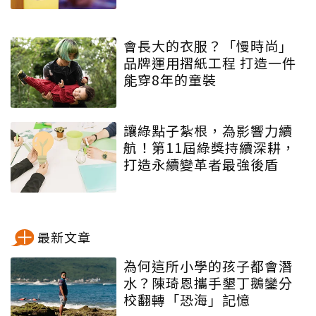
會長大的衣服？「慢時尚」
品牌運用摺紙工程 打造一件
能穿8年的童裝
讓綠點子紮根，為影響力續
航！第11屆綠獎持續深耕，
打造永續變革者最強後盾
最新文章
為何這所小學的孩子都會潛
水？陳琦恩攜手墾丁鵝鑾分
校翻轉「恐海」記憶