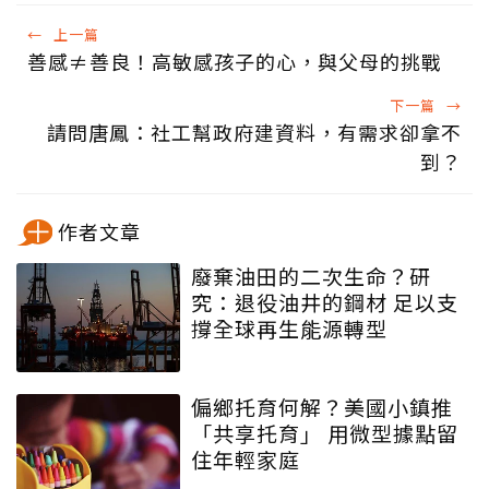
←
上一篇
善感≠善良！高敏感孩子的心，與父母的挑戰
下一篇
→
請問唐鳳：社工幫政府建資料，有需求卻拿不
到？
作者文章
廢棄油田的二次生命？研
究：退役油井的鋼材 足以支
撐全球再生能源轉型
偏鄉托育何解？美國小鎮推
「共享托育」 用微型據點留
住年輕家庭