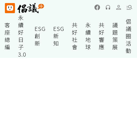
永
倡
客
續
共
永
共
議
ESG
ESG
議
座
好
好
續
好
題
創
新
圈
總
日
社
地
響
策
新
知
活
編
子
會
球
應
展
動
3.0