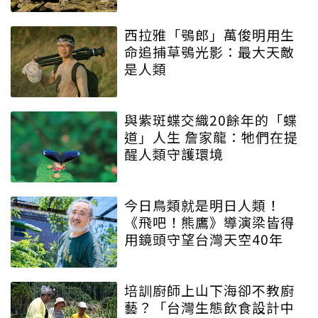
西拉雅「鴞郎」萬俊明用生
命追捕草鴞光影：最大天敵
是人類
與紫斑蝶交織20餘年的「蝶
道」人生 詹家龍：牠們在提
醒人類守護環境
今日鳥類就是明日人類！
《飛吧！熊鷹》導演梁皆得
用鏡頭守望台灣天空40年
培訓廚師上山下海卻不教廚
藝？「台灣生態飲食設計中