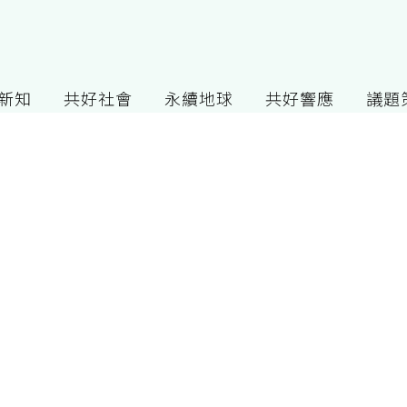
G新知
共好社會
永續地球
共好響應
議題