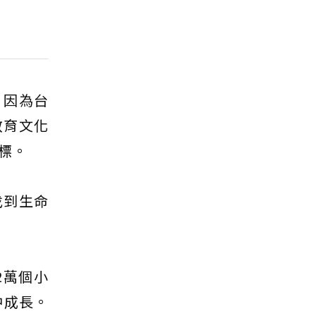
，因為台
教育文化
目標。
找到生命
2萬個小
中成長。