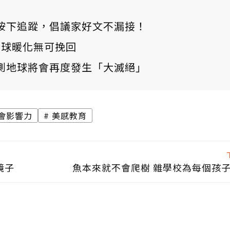
ews 按下追蹤，倡議家好文不漏接！
：全球暖化無可挽回
測地球將會再度發生「大滅絕」
會影響力
美感教育
鏡子
魚本來就不會爬樹 雜學校為每個孩