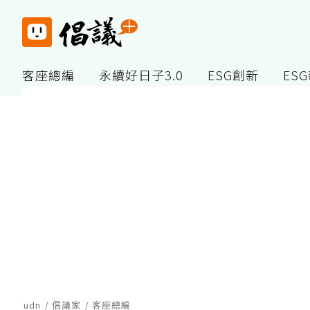
客座總編
永續好日子3.0
ESG創新
ES
udn
倡議家
客座總編