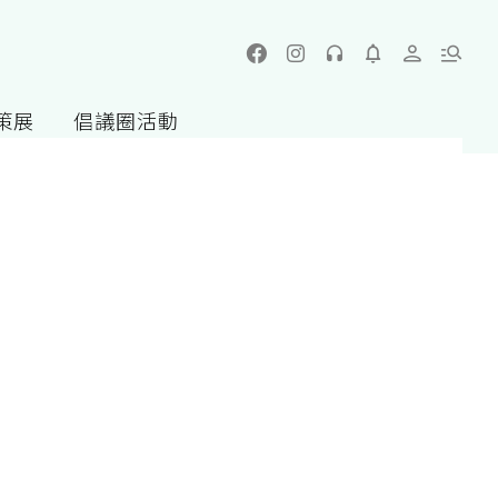
策展
倡議圈活動