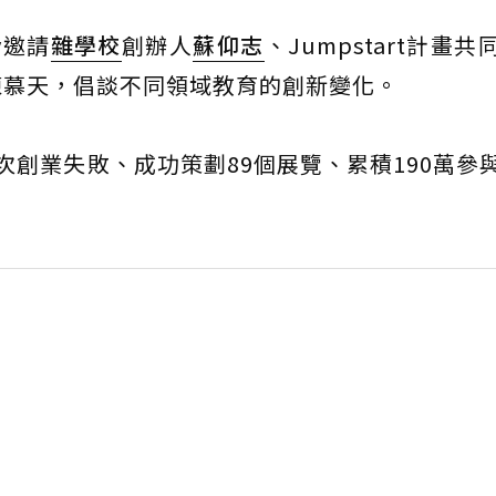
ty邀請
雜學校
創辦人
蘇仰志
、Jumpstart計畫
陳慕天，倡談不同領域教育的創新變化。
次創業失敗、成功策劃89個展覽、累積190萬參