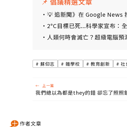
📌 倡議精選文章
💡 追新聞》在 Google N
2°C目標已死...科學家宣布
人類何時會滅亡？超級電腦預
蘇仰志
雜學校
教育創新
社
←
上一篇
我們總以為都是they的錯 卻忘了照照
作者文章