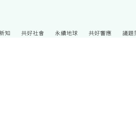
G新知
共好社會
永續地球
共好響應
議題