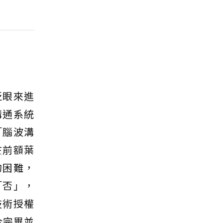
眨眼來進
溝通系統
「腦波溝
在前額葉
的困難，
「否」，
技術授權
合完畢並