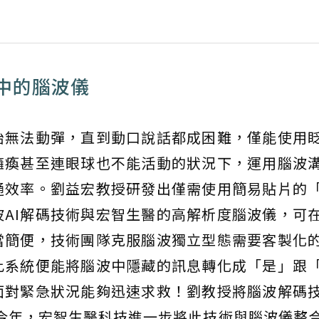
中的腦波儀
始無法動彈，直到動口說話都成困難，僅能使用
癱瘓甚至連眼球也不能活動的狀況下，運用腦波
通效率。劉益宏教授研發出僅需使用簡易貼片的
AI解碼技術與宏智生醫的高解析度腦波儀，可
當簡便，技術團隊克服腦波獨立型態需要客製化
此系統便能將腦波中隱藏的訊息轉化成「是」跟
面對緊急狀況能夠迅速求救！劉教授將腦波解碼
今年，宏智生醫科技進一步將此技術與腦波儀整