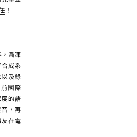
任
！
年，漸凍
音合成系
唸以及錄
目前國際
似度的語
發音，再
病友在電