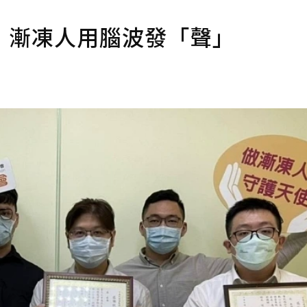
，漸凍人用腦波發「聲」