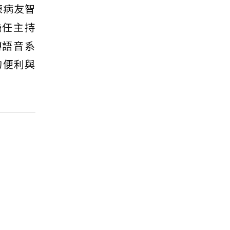
凍病友智
擔任主持
轉語音系
的便利與