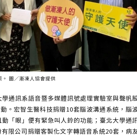
。 圖／漸凍人協會提供
大學通訊系語音暨多媒體訊號處理實驗室與聲帆
活動。宏智生醫科技捐贈10套腦波溝通系統，腦
且動「眼」便有緊急叫人鈴的功能；臺北大學通
有限公司捐贈客製化文字轉語音系統20套，病