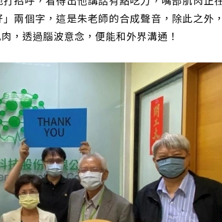
地打招呼，看得出他講話有點吃力，嘴部肌肉正
好」兩個字，這是朱老師的合成聲音，除此之外
肌肉，透過腦波意念，便能和外界溝通！