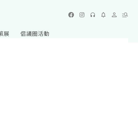
策展
倡議圈活動