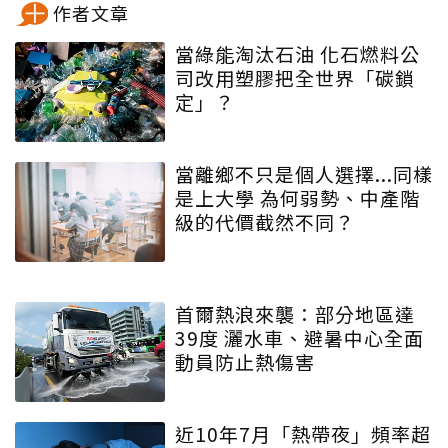
作者文章
當綠能淘汰石油 化石燃料公
司改用塑膠把全世界「碳鎖
定」？
當離鄉不只是個人選擇...同樣
是上大學 為何弱勢、中產階
級的代價截然不同？
首爾熱浪來襲：部分地區達
39度 灑水車、避暑中心全面
動員防止熱傷害
近10年7月「熱帶夜」頻率超