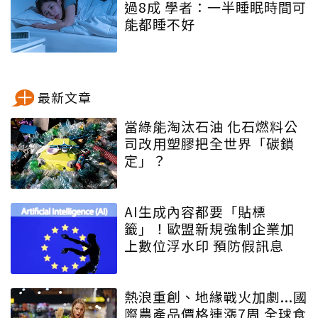
過8成 學者：一半睡眠時間可
能都睡不好
最新文章
當綠能淘汰石油 化石燃料公
司改用塑膠把全世界「碳鎖
定」？
AI生成內容都要「貼標
籤」！歐盟新規強制企業加
上數位浮水印 預防假訊息
熱浪重創、地緣戰火加劇...國
際農產品價格連漲7周 全球食