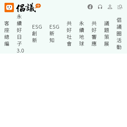
永
倡
客
續
共
永
共
議
ESG
ESG
議
座
好
好
續
好
題
創
新
圈
總
日
社
地
響
策
新
知
活
編
子
會
球
應
展
動
3.0