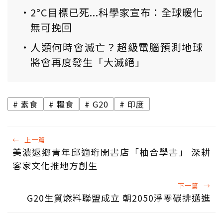
2°C目標已死...科學家宣布：全球暖化
無可挽回
人類何時會滅亡？超級電腦預測地球
將會再度發生「大滅絕」
素食
糧食
G20
印度
←
上一篇
美濃返鄉青年邱適珩開書店「柚合學書」 深耕
客家文化推地方創生
下一篇
→
G20生質燃料聯盟成立 朝2050淨零碳排邁進