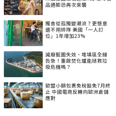
品通膨恐再次來襲
獨食從孤獨變潮流？更愜意
還不用排隊 美國「一人訂
位」1年增加23%
減廢藍圖失效、堆填區全線
告急！重啟焚化爐能拯救垃
圾危機嗎？
歐盟小額包裹免稅豁免7月終
止 中國電商反轉向歐洲倉儲
應對