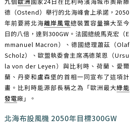
九個
歐洲
國家24日在比利時濱海城市奧斯滕
德（Ostend）舉行的北海峰會上承諾，2050
年前要將北海
離岸風電
總裝置容量擴大至今
日的八倍，達到300GW。法國總統馬克宏（E
mmanuel Macron）、德國總理蕭茲（Olaf
Scholz）、歐盟執委會主席馮德萊恩（Ursu
la von der Leyen）與比利時、荷蘭、愛爾
蘭、丹麥和盧森堡的首相一同宣布了這項計
畫。比利時能源部長稱之為「歐洲最大
綠能
發電
廠」。
北海布設風機 2050年目標300GW