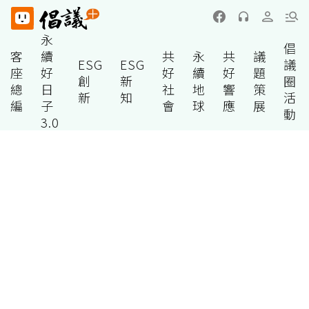
永
倡
客
續
共
永
共
議
ESG
ESG
議
座
好
好
續
好
題
創
新
圈
總
日
社
地
響
策
新
知
活
編
子
會
球
應
展
動
3.0