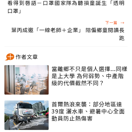
看得到唇語－口罩國家隊為聽損童誕生「透明
口罩」
下一篇
→
葉丙成邀「一線老師＋企業」 陪偏鄉童閱讀長
跑
作者文章
當離鄉不只是個人選擇...同樣
是上大學 為何弱勢、中產階
級的代價截然不同？
首爾熱浪來襲：部分地區達
39度 灑水車、避暑中心全面
動員防止熱傷害