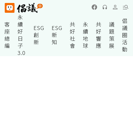
永
倡
客
續
共
永
共
議
ESG
ESG
議
座
好
好
續
好
題
創
新
圈
總
日
社
地
響
策
新
知
活
編
子
會
球
應
展
動
3.0