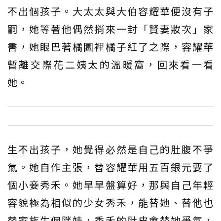
不出個孩子。大太太與大伯容耀華便沒有子
嗣，她等著他偶然捎來一封「賢妻妝次」家
書，她眼巴著橘園裡橘子紅了之際，容耀華
暫離交際花二姨太的溫暖窩，回來看一看
她。
生不出孩子，她覺得必然是自己的肚腹不爭
氣。她自作主張，替容耀華用五百銀元要了
個小妾秀禾。她早早盤算好，那與自己年輕
容貌極為相似的少女秀禾，能替她、替他也
替家族生個胖娃，秀禾的肚皮會替她爭氣，