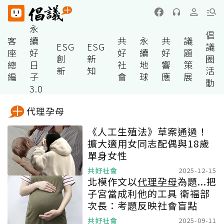
永
倡
客
續
共
永
共
議
ESG
ESG
議
座
好
好
續
好
題
創
新
圈
總
日
社
地
響
策
新
知
活
編
子
會
球
應
展
動
3.0
代理孕母
《人工生殖法》草案通過！
擴大適用女同志配偶與18歲
單身女性
共好社會
2025-12-15
北模作文以
代理孕母
為題...把
子宮當成利他的工具 衛福部
次長：考題反映社會盲點
共好社會
2025-09-11