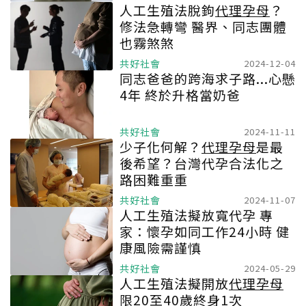
人工生殖法脫鉤
代理孕母
？
修法急轉彎 醫界、同志團體
也霧煞煞
共好社會
2024-12-04
同志爸爸的跨海求子路...心懸
4年 終於升格當奶爸
共好社會
2024-11-11
少子化何解？
代理孕母
是最
後希望？台灣代孕合法化之
路困難重重
共好社會
2024-11-07
人工生殖法擬放寬代孕 專
家：懷孕如同工作24小時 健
康風險需謹慎
共好社會
2024-05-29
人工生殖法擬開放
代理孕母
限20至40歲終身1次