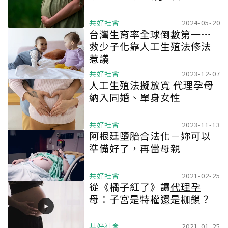
共好社會
2024-05-20
台灣生育率全球倒數第一…
救少子化靠人工生殖法修法
惹議
共好社會
2023-12-07
人工生殖法擬放寬
代理孕母
納入同婚、單身女性
共好社會
2023-11-13
阿根廷墮胎合法化－妳可以
準備好了，再當母親
共好社會
2021-02-25
從《橘子紅了》讀
代理孕
母
：子宮是特權還是枷鎖？
共好社會
2021-01-25