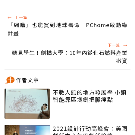
←
上一篇
「網購」也能買到地球壽命－PChome啟動綠
計畫
下一篇
→
聽見學生！劍橋大學：10年內從化石燃料產業
撤資
作者文章
不數人頭的地方發展學 小鎮
智能靠區塊鏈把脈痛點
2021設計行動高峰會：美國