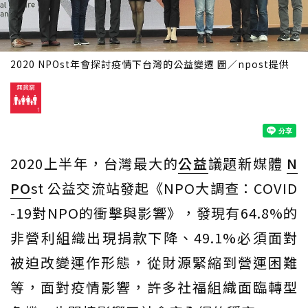
2020 NPOst年會探討疫情下台灣的公益變遷 圖／npost提供
2020上半年，台灣最大的
公益
議題新媒體
N
PO
st 公益交流站發起《NPO大調查：COVID
-19對NPO的衝擊與影響》，發現有64.8%的
非營利組織出現捐款下降、49.1%必須面對
被迫改變運作形態，從財源緊縮到營運困難
等，面對疫情影響，許多社福組織面臨轉型