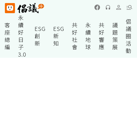
永
倡
客
續
共
永
共
議
ESG
ESG
議
座
好
好
續
好
題
創
新
圈
總
日
社
地
響
策
新
知
活
編
子
會
球
應
展
動
3.0