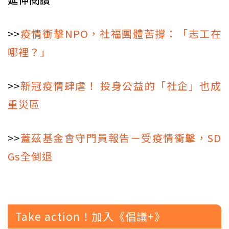
>>
疫情衝擊NPO，社福團體苦撐：「志工在
哪裡？」
>>
新冠疫情肆虐！ 投身公益的「社企」也成
重災區
>>
蓋茲基金會守門員報告－受疫情衝擊，SD
Gs全倒退
Take action！加入《倡議+》