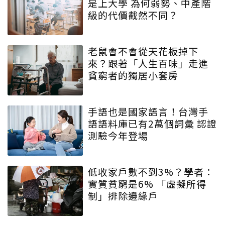
是上大學 為何弱勢、中產階
級的代價截然不同？
老鼠會不會從天花板掉下
來？跟著「人生百味」走進
貧窮者的獨居小套房
手語也是國家語言！台灣手
語語料庫已有2萬個詞彙 認證
測驗今年登場
低收家戶數不到3%？學者：
實質貧窮是6% 「虛擬所得
制」排除邊緣戶