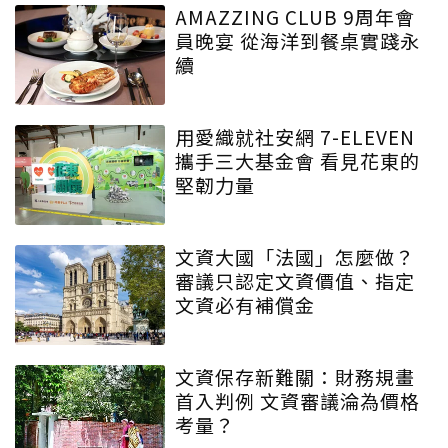
AMAZZING CLUB 9周年會
員晚宴 從海洋到餐桌實踐永
續
用愛織就社安網 7-ELEVEN
攜手三大基金會 看見花東的
堅韌力量
文資大國「法國」怎麼做？
審議只認定文資價值、指定
文資必有補償金
文資保存新難關：財務規畫
首入判例 文資審議淪為價格
考量？