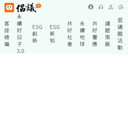
永
倡
客
續
共
永
共
議
ESG
ESG
議
座
好
好
續
好
題
創
新
圈
總
日
社
地
響
策
新
知
活
編
子
會
球
應
展
動
3.0