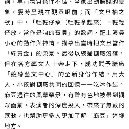
詞，早前物質條件不佳、全家出動賺錢的景
象，霎時呈現在觀眾眼前；而「文旦柚之
歌」中，「輕輕仔承（輕輕拿起來），輕輕
仔放，當作是咱的寶貝」的歌詞，配上演員
小心的動作與神情，描摹出當時把文旦當作
「綠黃金」的榮景。最後以總爺糖廠沒落，
但在各方藝文人士奔走下，成功賦予糖廠
「總爺藝文中心」的全新身份作結，用大
人、小孩對糖廠共同的回憶──吃冰作結。
麻豆過往的風華榮景，有聲有色地被帶到觀
眾面前，表演者的深度投入，帶來了無數的
感動，也幫助更多人更加了解「麻豆」這塊
地方。