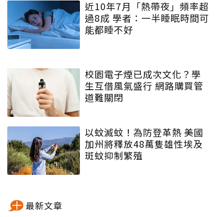
近10年7月「熱帶夜」頻率超
過8成 學者：一半睡眠時間可
能都睡不好
校園電子煙已成次文化？學
生互借風氣盛行 網路購買管
道難關閉
以蚊滅蚊！為防登革熱 美國
加州將釋放48萬隻雄性埃及
斑蚊抑制繁殖
最新文章