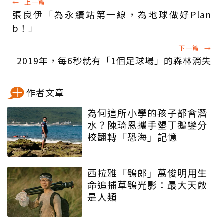
←
上一篇
張良伊「為永續站第一線，為地球做好Plan
b！」
下一篇
→
2019年，每6秒就有「1個足球場」的森林消失
作者文章
為何這所小學的孩子都會潛
水？陳琦恩攜手墾丁鵝鑾分
校翻轉「恐海」記憶
西拉雅「鴞郎」萬俊明用生
命追捕草鴞光影：最大天敵
是人類