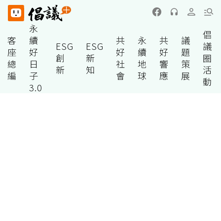
永
倡
客
續
共
永
共
議
ESG
ESG
議
座
好
好
續
好
題
創
新
圈
總
日
社
地
響
策
新
知
活
編
子
會
球
應
展
動
3.0