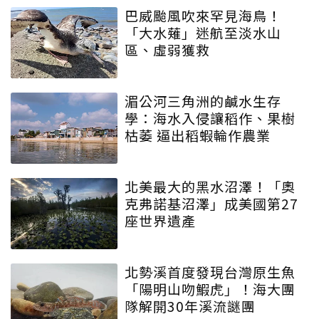
巴威颱風吹來罕見海鳥！
「大水薙」迷航至淡水山
區、虛弱獲救
湄公河三角洲的鹹水生存
學：海水入侵讓稻作、果樹
枯萎 逼出稻蝦輪作農業
北美最大的黑水沼澤！「奧
克弗諾基沼澤」成美國第27
座世界遺產
北勢溪首度發現台灣原生魚
「陽明山吻鰕虎」！海大團
隊解開30年溪流謎團