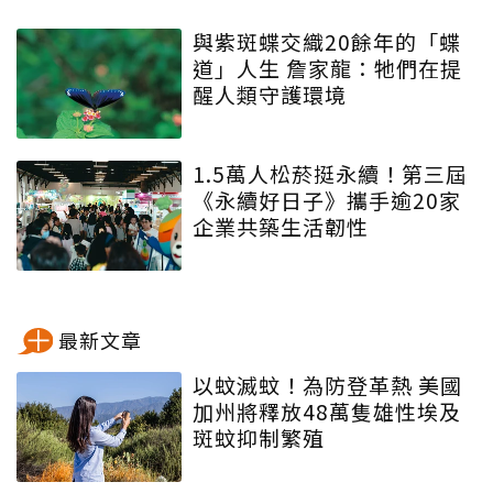
與紫斑蝶交織20餘年的「蝶
道」人生 詹家龍：牠們在提
醒人類守護環境
1.5萬人松菸挺永續！第三屆
《永續好日子》攜手逾20家
企業共築生活韌性
最新文章
以蚊滅蚊！為防登革熱 美國
加州將釋放48萬隻雄性埃及
斑蚊抑制繁殖