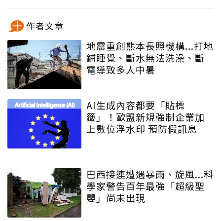
作者文章
地震重創熊本長照機構...打地
鋪睡覺、斷水無法洗澡、斷
電導致多人中暑
AI生成內容都要「貼標
籤」！歐盟新規強制企業加
上數位浮水印 預防假訊息
巴西接連遭遇暴雨、旋風...科
學家警告百年最強「超級聖
嬰」尚未出現