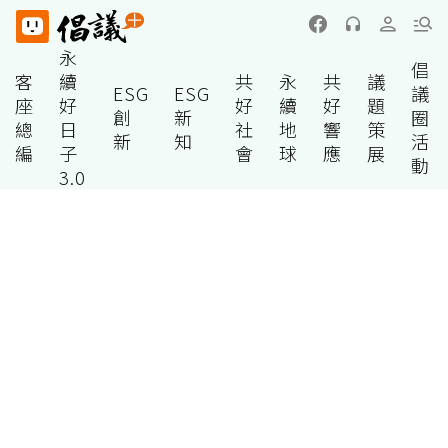
永
倡
客
續
共
永
共
議
ESG
ESG
議
座
好
好
續
好
題
創
新
圈
總
日
社
地
響
策
新
知
活
編
子
會
球
應
展
動
3.0