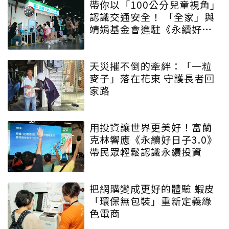
帶你以「100公分兒童視角」
認識交通安全！ 「全家」與
靖娟基金會進駐《永續好日
子》 特殊互動設計帶領大眾
學習交安知識
天災摧不倒的牽絆：「一粒
麥子」落在花東 守護長者回
家路
用投資讓世界更美好！富蘭
克林響應《永續好日子3.0》
帶民眾輕鬆認識永續投資
把網購變成更好的體驗 蝦皮
「環保無包裝」重新定義綠
色電商