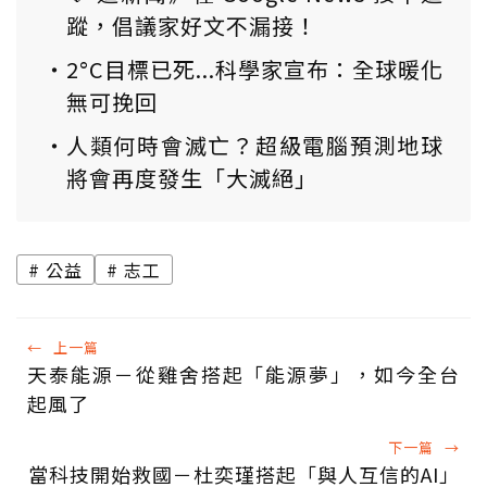
蹤，倡議家好文不漏接！
2°C目標已死...科學家宣布：全球暖化
無可挽回
人類何時會滅亡？超級電腦預測地球
將會再度發生「大滅絕」
公益
志工
←
上一篇
天泰能源－從雞舍搭起「能源夢」，如今全台
起風了
下一篇
→
當科技開始救國－杜奕瑾搭起「與人互信的AI」