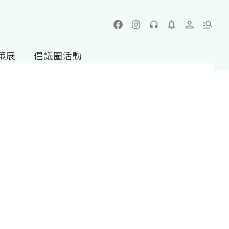
策展
倡議圈活動