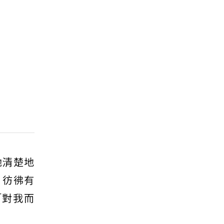
她清楚地
，彷彿有
「對我而