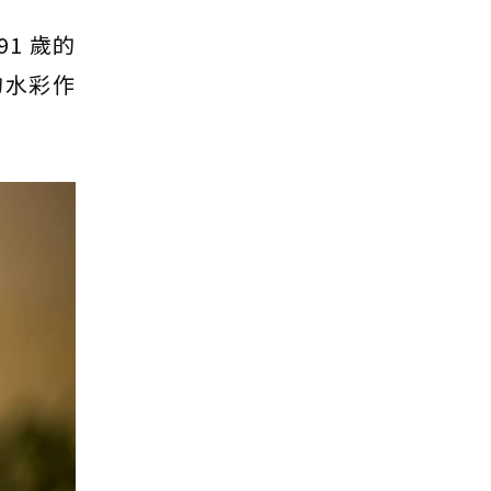
1 歲的
的水彩作