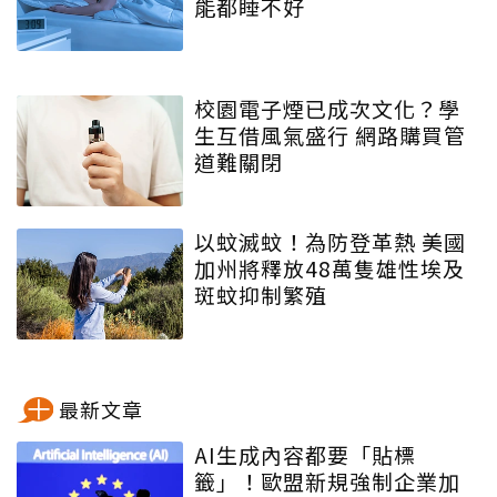
能都睡不好
校園電子煙已成次文化？學
生互借風氣盛行 網路購買管
道難關閉
以蚊滅蚊！為防登革熱 美國
加州將釋放48萬隻雄性埃及
斑蚊抑制繁殖
最新文章
AI生成內容都要「貼標
籤」！歐盟新規強制企業加