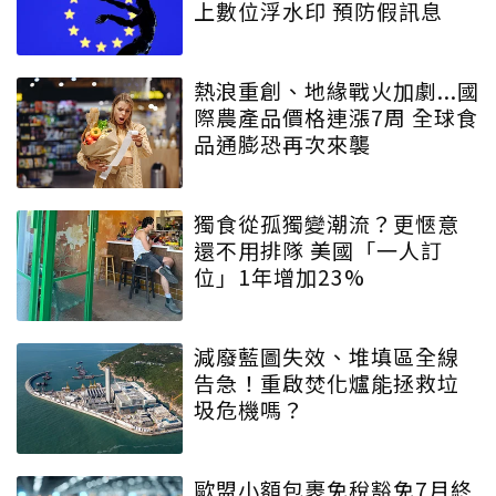
上數位浮水印 預防假訊息
熱浪重創、地緣戰火加劇...國
際農產品價格連漲7周 全球食
品通膨恐再次來襲
獨食從孤獨變潮流？更愜意
還不用排隊 美國「一人訂
位」1年增加23%
減廢藍圖失效、堆填區全線
告急！重啟焚化爐能拯救垃
圾危機嗎？
歐盟小額包裹免稅豁免7月終