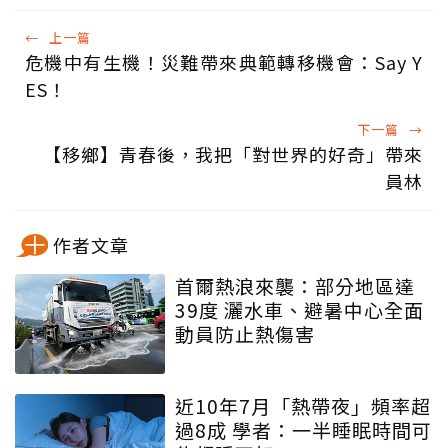
←
上一篇
危機中有生機！災難帶來典範轉移機會：Say Y
ES！
下一篇
→
【移鄉】青春後，我把「對世界的好奇」帶來
員林
作者文章
首爾熱浪來襲：部分地區達
39度 灑水車、避暑中心全面
動員防止熱傷害
近10年7月「熱帶夜」頻率超
過8成 學者：一半睡眠時間可