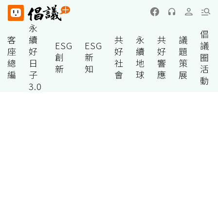
永
倡
客
續
共
永
共
議
ESG
ESG
議
座
好
好
續
好
題
創
新
圈
總
日
社
地
響
策
新
知
活
編
子
會
球
應
展
動
3.0