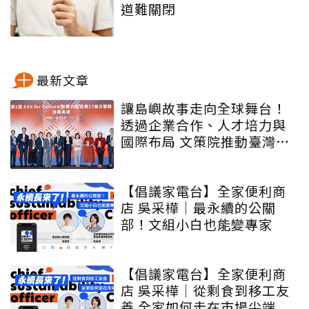
道難關閉
最新文章
讓島嶼故事走向全球舞台！
透過企業合作、人才培力與
國際布局 文策院推動臺灣文
化內容更遠航
【倡議家電台】全家便利商
店 吳采樺｜最永續的公關
部！文組小白也能變專家
【倡議家電台】全家便利商
店 吳采樺｜從剩食到移工友
善 全家如何走在市場尖端