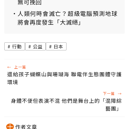
無可挽回
人類何時會滅亡？超級電腦預測地球
將會再度發生「大滅絕」
行動
公益
日本
←
上一篇
還給孩子蝴蝶山與珊瑚海 聯電伴生態團體守護
環境
下一篇
→
身體不便但表演不混 他們是舞台上的「混障綜
藝團」
作者文章