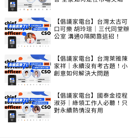
【倡議家電台】台灣太古可
口可樂 胡玲瑄｜三代同堂辦
公室 溝通0隔閡靠這招！
【倡議家電台】台灣萊雅陳
家祥｜永續沒有考古題！小
創意如何解決大問題
【倡議家電台】國泰金控程
淑芬｜綠領工作人必聽！只
對永續熱情沒有用