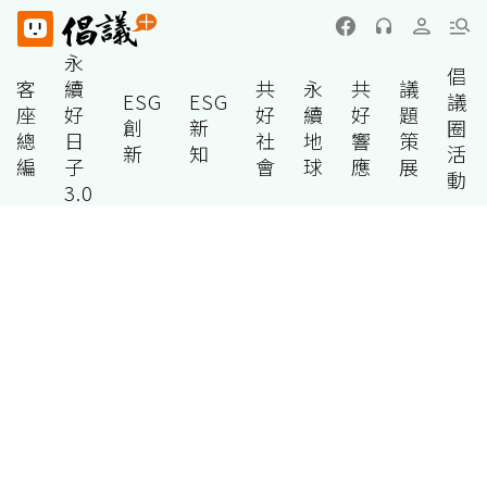
永
倡
客
續
共
永
共
議
ESG
ESG
議
座
好
好
續
好
題
創
新
圈
總
日
社
地
響
策
新
知
活
編
子
會
球
應
展
動
3.0