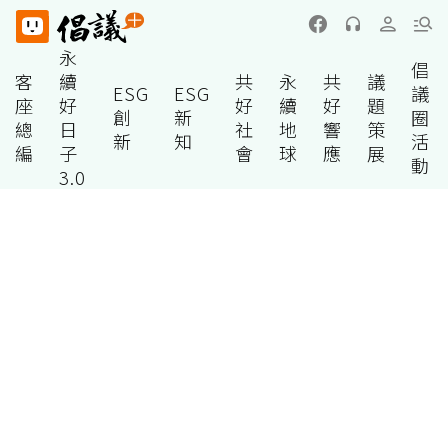
永
倡
客
續
共
永
共
議
ESG
ESG
議
座
好
好
續
好
題
創
新
圈
總
日
社
地
響
策
新
知
活
編
子
會
球
應
展
動
3.0