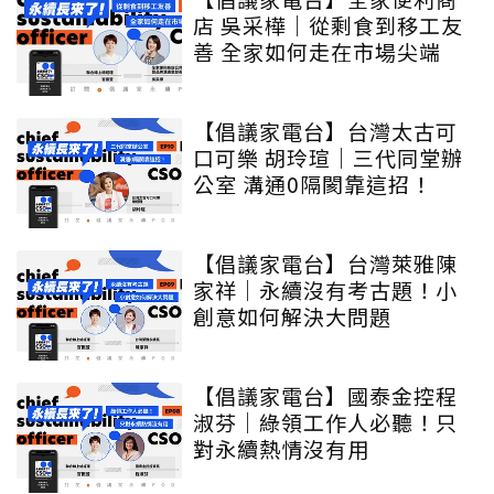
店 吳采樺｜從剩食到移工友
善 全家如何走在市場尖端
【倡議家電台】台灣太古可
口可樂 胡玲瑄｜三代同堂辦
公室 溝通0隔閡靠這招！
【倡議家電台】台灣萊雅陳
家祥｜永續沒有考古題！小
創意如何解決大問題
【倡議家電台】國泰金控程
淑芬｜綠領工作人必聽！只
對永續熱情沒有用