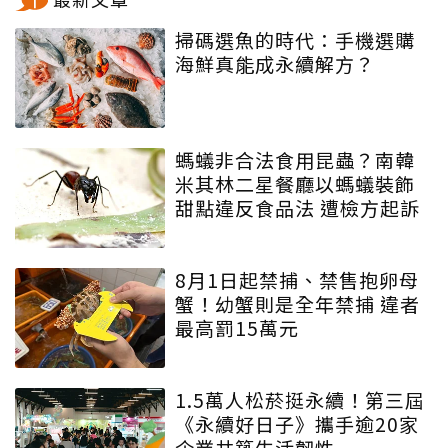
掃碼選魚的時代：手機選購
海鮮真能成永續解方？
螞蟻非合法食用昆蟲？南韓
米其林二星餐廳以螞蟻裝飾
甜點違反食品法 遭檢方起訴
8月1日起禁捕、禁售抱卵母
蟹！幼蟹則是全年禁捕 違者
最高罰15萬元
1.5萬人松菸挺永續！第三屆
《永續好日子》攜手逾20家
企業共築生活韌性