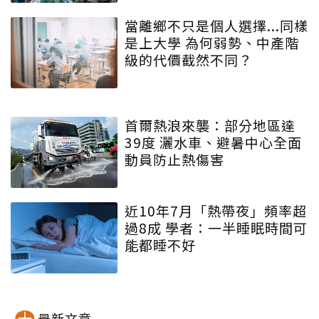
當離鄉不只是個人選擇...同樣
是上大學 為何弱勢、中產階
級的代價截然不同？
首爾熱浪來襲：部分地區達
39度 灑水車、避暑中心全面
動員防止熱傷害
近10年7月「熱帶夜」頻率超
過8成 學者：一半睡眠時間可
能都睡不好
最新文章