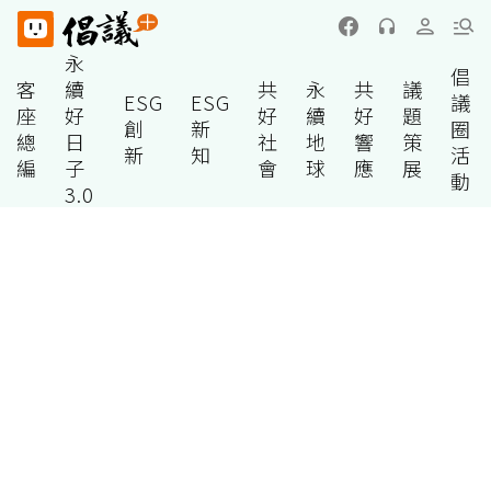
永
倡
客
續
共
永
共
議
ESG
ESG
議
座
好
好
續
好
題
創
新
圈
總
日
社
地
響
策
新
知
活
編
子
會
球
應
展
動
3.0