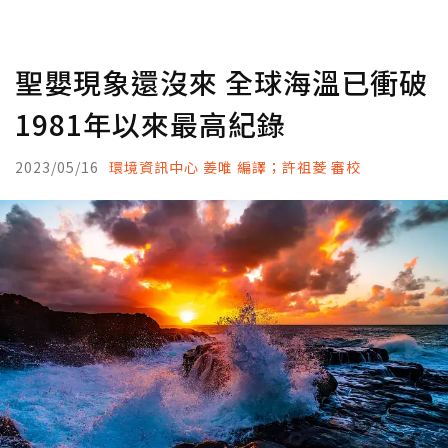
聖嬰現象還沒來 全球海溫已衝破
1981年以來最高紀錄
2023/05/16
環境資訊中心 姜唯 編譯；許祖菱 審校