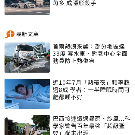
角多 成隱形殺手
最新文章
首爾熱浪來襲：部分地區達
39度 灑水車、避暑中心全面
動員防止熱傷害
近10年7月「熱帶夜」頻率超
過8成 學者：一半睡眠時間可
能都睡不好
巴西接連遭遇暴雨、旋風...科
學家警告百年最強「超級聖
嬰」尚未出現