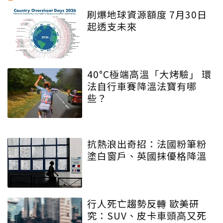
刷爆地球資源額度 7月30日
起透支未來
40°C極端高溫「大烤驗」 環
法自行車賽降溫法寶有哪
些？
抗熱浪出奇招：法國粉筆粉
塗白窗戶、英國抹優格降溫
行人死亡趨勢反轉 歐美研
究：SUV、皮卡車頭高又死