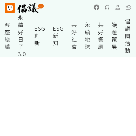
永
倡
客
續
共
永
共
議
ESG
ESG
議
座
好
好
續
好
題
創
新
圈
總
日
社
地
響
策
新
知
活
編
子
會
球
應
展
動
3.0