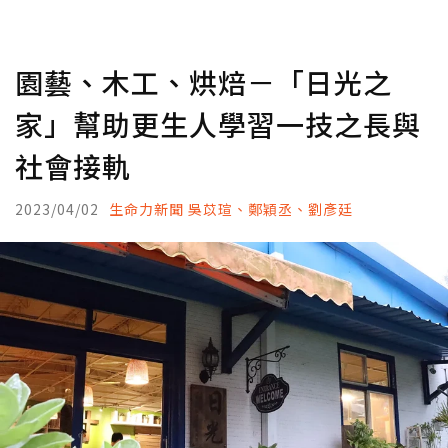
園藝、木工、烘焙－「日光之
家」幫助更生人學習一技之長與
社會接軌
2023/04/02
生命力新聞 吳苡瑄、鄭穎丞、劉彥廷