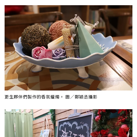
更生夥伴們製作的香氛蠟燭。 圖／鄭穎丞攝影