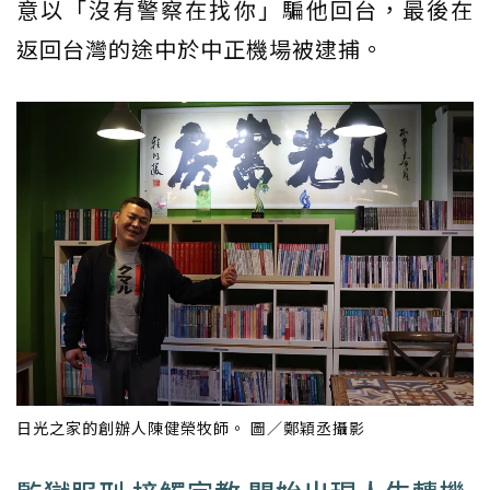
意以「沒有警察在找你」騙他回台，最後在
返回台灣的途中於中正機場被逮捕。
日光之家的創辦人陳健榮牧師。 圖／鄭穎丞攝影