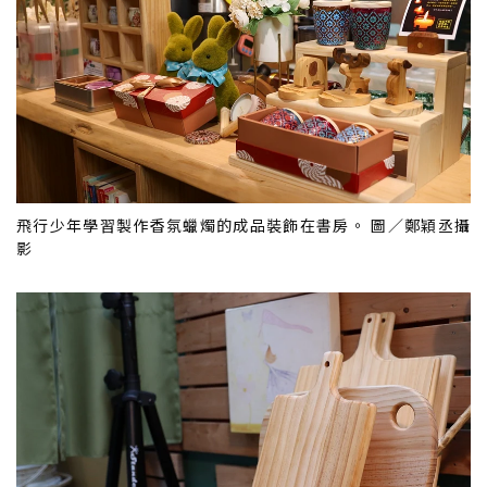
飛行少年學習製作香氛蠟燭的成品裝飾在書房。 圖／鄭穎丞攝
影