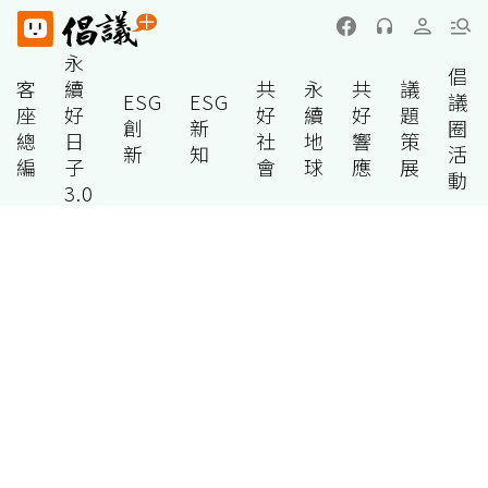
永
倡
客
續
共
永
共
議
ESG
ESG
議
座
好
好
續
好
題
創
新
圈
總
日
社
地
響
策
新
知
活
編
子
會
球
應
展
動
3.0