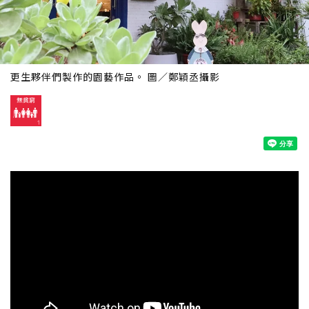
更生夥伴們製作的園藝作品。 圖／鄭穎丞攝影