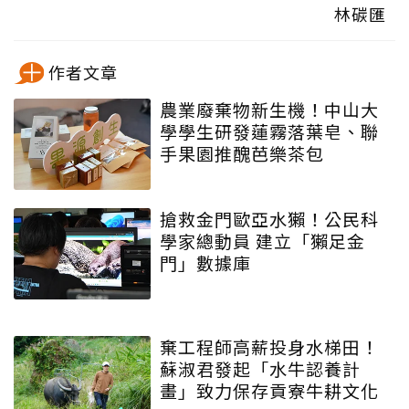
林碳匯
作者文章
農業廢棄物新生機！中山大
學學生研發蓮霧落葉皂、聯
手果園推醜芭樂茶包
搶救金門歐亞水獺！公民科
學家總動員 建立「獺足金
門」數據庫
棄工程師高薪投身水梯田！
蘇淑君發起「水牛認養計
畫」致力保存貢寮牛耕文化