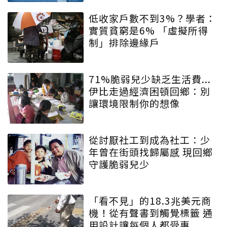
低收家戶數不到3%？學者：
實質貧窮是6% 「虛擬所得
制」排除邊緣戶
71%脆弱兒少缺乏生活費...
伊比走過經濟困頓回鄉：別
讓環境限制你的想像
從討厭社工到成為社工：少
年曾在街頭找歸屬感 現回鄉
守護脆弱兒少
「看不見」的18.3兆美元商
機！從有聲書到觸覺標籤 通
用設計讓每個人都受惠