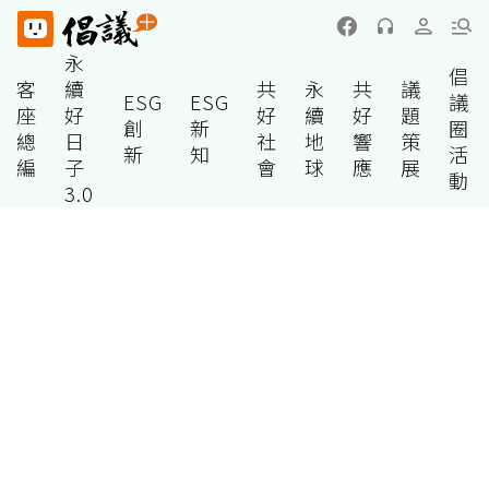
永
倡
客
續
共
永
共
議
ESG
ESG
議
座
好
好
續
好
題
創
新
圈
總
日
社
地
響
策
新
知
活
編
子
會
球
應
展
動
3.0