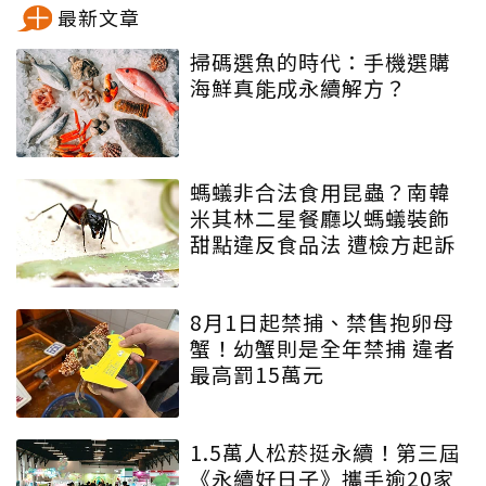
最新文章
掃碼選魚的時代：手機選購
海鮮真能成永續解方？
螞蟻非合法食用昆蟲？南韓
米其林二星餐廳以螞蟻裝飾
甜點違反食品法 遭檢方起訴
8月1日起禁捕、禁售抱卵母
蟹！幼蟹則是全年禁捕 違者
最高罰15萬元
1.5萬人松菸挺永續！第三屆
《永續好日子》攜手逾20家