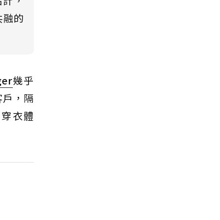
估計，
共融的
ger
幾乎
標客戶，隔
的穿衣體