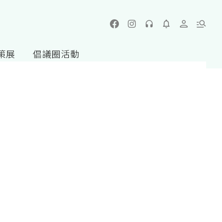
策展
倡議圈活動