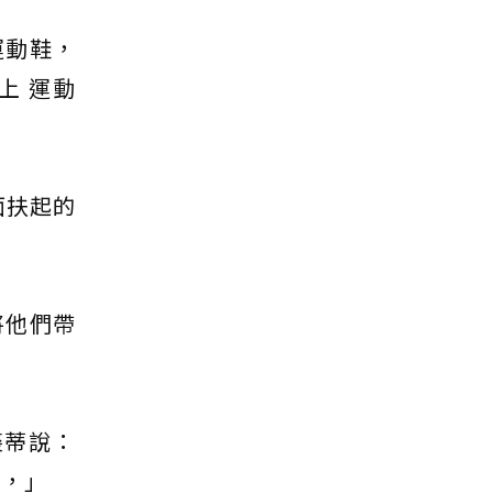
運動鞋，
上 運動
面扶起的
將他們帶
裘蒂說：
服，」