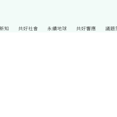
G新知
共好社會
永續地球
共好響應
議題