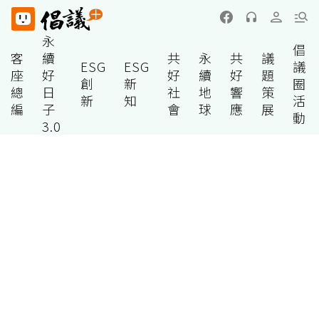
永
倡
客
續
共
永
共
議
ESG
ESG
議
座
好
好
續
好
題
創
新
圈
總
日
社
地
響
策
新
知
活
編
子
會
球
應
展
動
3.0