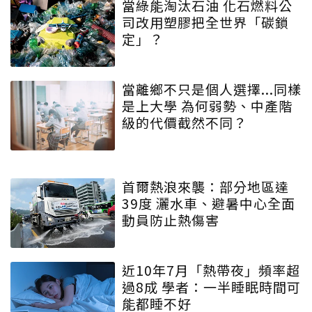
當綠能淘汰石油 化石燃料公
司改用塑膠把全世界「碳鎖
定」？
當離鄉不只是個人選擇...同樣
是上大學 為何弱勢、中產階
級的代價截然不同？
首爾熱浪來襲：部分地區達
39度 灑水車、避暑中心全面
動員防止熱傷害
近10年7月「熱帶夜」頻率超
過8成 學者：一半睡眠時間可
能都睡不好