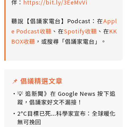
伴：
https://bit.ly/3EeMvVi
聽說【倡議家電台】Podcast：在
Appl
e Podcast收聽
、在
Spotify收聽
、在
KK
BOX收聽
，或搜尋「倡議家電台」。
📌 倡議精選文章
💡 追新聞》在 Google News 按下追
蹤，倡議家好文不漏接！
2°C目標已死...科學家宣布：全球暖化
無可挽回