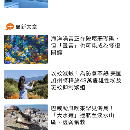
最新文章
海洋噪音正在破壞珊瑚礁，
但「聲音」也可能成為修復
關鍵
以蚊滅蚊！為防登革熱 美國
加州將釋放48萬隻雄性埃及
斑蚊抑制繁殖
巴威颱風吹來罕見海鳥！
「大水薙」迷航至淡水山
區、虛弱獲救