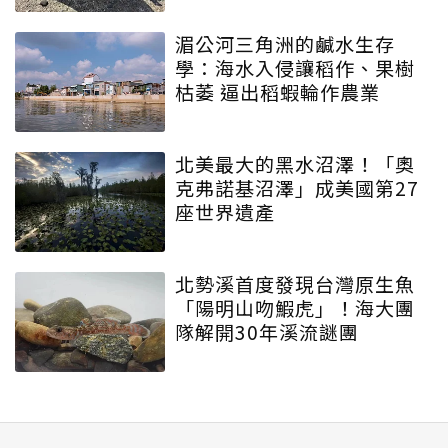
湄公河三角洲的鹹水生存
學：海水入侵讓稻作、果樹
枯萎 逼出稻蝦輪作農業
北美最大的黑水沼澤！「奧
克弗諾基沼澤」成美國第27
座世界遺產
北勢溪首度發現台灣原生魚
「陽明山吻鰕虎」！海大團
隊解開30年溪流謎團