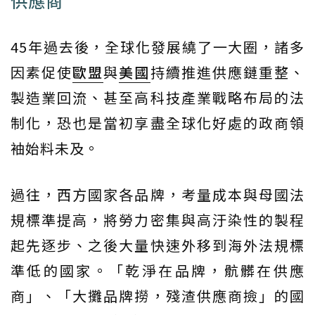
供應商
45年過去後，全球化發展繞了一大圈，諸多
因素促使
歐盟
與
美國
持續推進供應鏈重整、
製造業回流、甚至高科技產業戰略布局的法
制化，恐也是當初享盡全球化好處的政商領
袖始料未及。
過往，西方國家各品牌，考量成本與母國法
規標準提高，將勞力密集與高汙染性的製程
起先逐步、之後大量快速外移到海外法規標
準低的國家。「乾淨在品牌，骯髒在供應
商」、「大攤品牌撈，殘渣供應商撿」的國