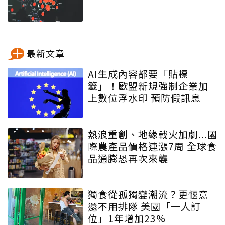
最新文章
AI生成內容都要「貼標
籤」！歐盟新規強制企業加
上數位浮水印 預防假訊息
熱浪重創、地緣戰火加劇...國
際農產品價格連漲7周 全球食
品通膨恐再次來襲
獨食從孤獨變潮流？更愜意
還不用排隊 美國「一人訂
位」1年增加23%