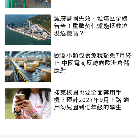
減廢藍圖失效、堆填區全線
告急！重啟焚化爐能拯救垃
圾危機嗎？
歐盟小額包裹免稅豁免7月終
止 中國電商反轉向歐洲倉儲
應對
捷克校園也要全面禁用手
機？預計2027年9月上路 適
用幼兒園到低年級的學生