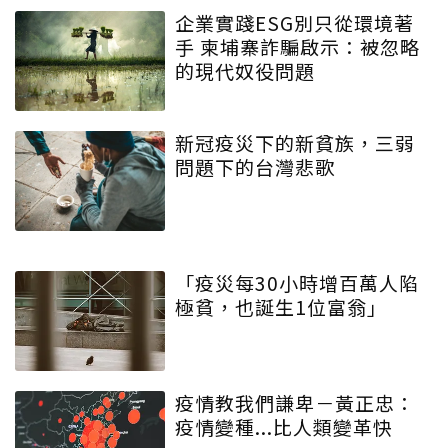
企業實踐ESG別只從環境著
手 柬埔寨詐騙啟示：被忽略
的現代奴役問題
新冠疫災下的新貧族，三弱
問題下的台灣悲歌
「疫災每30小時增百萬人陷
極貧，也誕生1位富翁」
疫情教我們謙卑－黃正忠：
疫情變種...比人類變革快