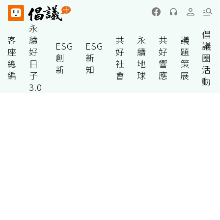
永
倡
客
續
共
永
共
議
ESG
ESG
議
座
好
好
續
好
題
創
新
圈
總
日
社
地
響
策
新
知
活
編
子
會
球
應
展
動
3.0