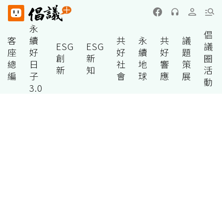
永
倡
客
續
共
永
共
議
ESG
ESG
議
座
好
好
續
好
題
創
新
圈
總
日
社
地
響
策
新
知
活
編
子
會
球
應
展
動
3.0