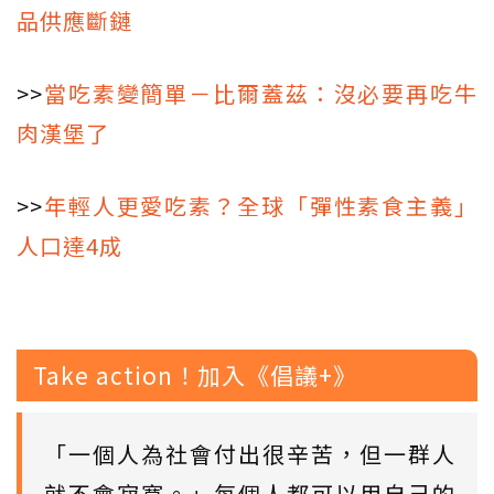
品供應斷鏈
>>
當吃素變簡單－比爾蓋茲：沒必要再吃牛
肉漢堡了
>>
年輕人更愛吃素？全球「彈性素食主義」
人口達4成
Take action！加入《倡議+》
「一個人為社會付出很辛苦，但一群人
就不會寂寞。」每個人都可以用自己的