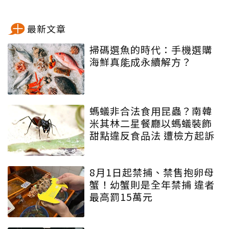
最新文章
掃碼選魚的時代：手機選購
海鮮真能成永續解方？
螞蟻非合法食用昆蟲？南韓
米其林二星餐廳以螞蟻裝飾
甜點違反食品法 遭檢方起訴
8月1日起禁捕、禁售抱卵母
蟹！幼蟹則是全年禁捕 違者
最高罰15萬元