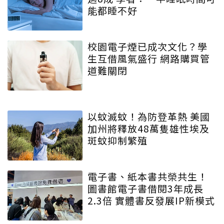
能都睡不好
校園電子煙已成次文化？學
生互借風氣盛行 網路購買管
道難關閉
以蚊滅蚊！為防登革熱 美國
加州將釋放48萬隻雄性埃及
斑蚊抑制繁殖
電子書、紙本書共榮共生！
圖書館電子書借閱3年成長
2.3倍 實體書反發展IP新模式