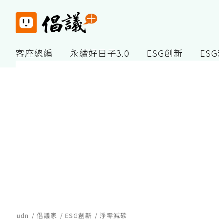
客座總編
永續好日子3.0
ESG創新
ES
udn
倡議家
ESG創新
淨零減碳