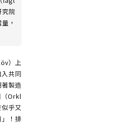
lågt
研究院
當量，
öv）上
加入共同
朝著製造
Orkl
在似乎又
價」！排