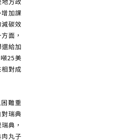
是地方政
外增加課
的減碳效
一方面，
歸還給加
噸25美
來相對成
上困難重
自對瑞典
是瑞典，
典肉丸子