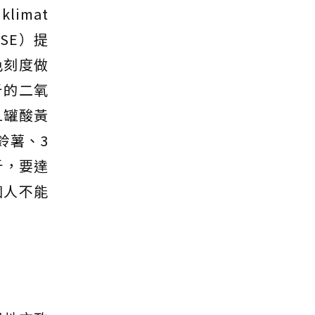
imat
SE）提
色刻度做
斤的二氧
1罐酸黃
鈴薯、3
斤，要達
個人不能