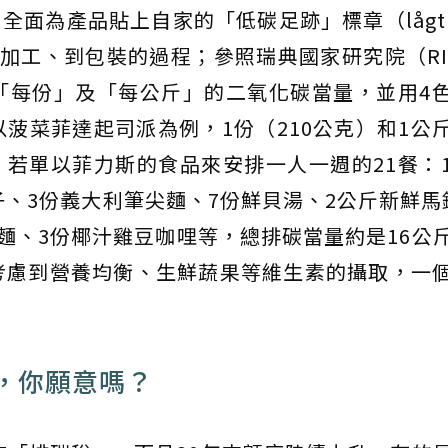
全面為產品貼上自家的「低碳足跡」標章（lågt kl
產、加工、到包裝的過程；參照瑞典國家研究院（RI
「每份」及「每公斤」的二氧化碳當量，並用4
菠菜菲達起司派為例，1份（210公克）和1公
斤。若單以菲力斯的食品來安排一人一週的21餐：
子、3份義大利筆尖麵、7份鮮貝湯、2公斤新鮮馬
麵、3份椰汁雞豆咖哩等，總排碳當量約是16公
考慮到營養均衡、生鮮蔬果等維生素的攝取，一
，你願意嗎？