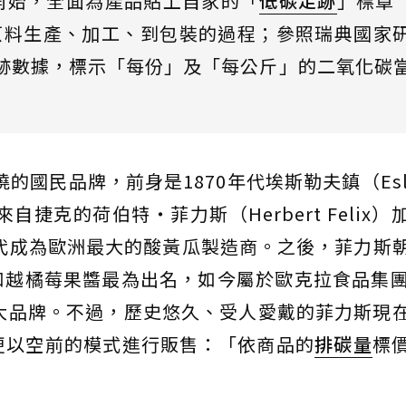
旬開始，全面為產品貼上自家的「
低碳足跡
」標章（
測量涵蓋原料生產、加工、到包裝的過程；參照瑞典國家
足跡數據，標示「每份」及「每公斤」的二氧化碳
曉的國民品牌，前身是1870年代埃斯勒夫鎮（Esl
自捷克的荷伯特・菲力斯（Herbert Felix）
年代成為歐洲最大的酸黃瓜製造商。之後，菲力斯
越橘莓果醬最為出名，如今屬於歐克拉食品集團（
旗下閃耀的大品牌。不過，歷史悠久、受人愛戴的菲力斯現
更以空前的模式進行販售：「依商品的
排碳量
標