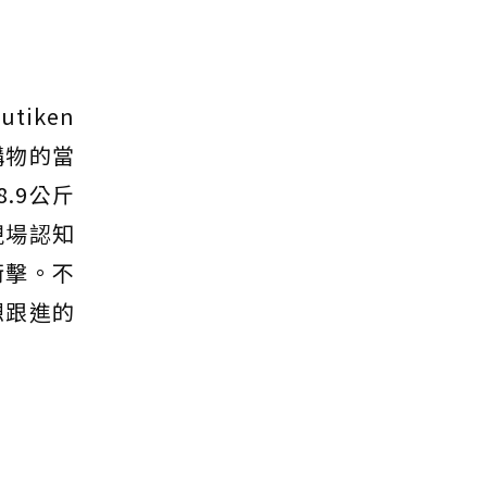
iken
購物的當
.9公斤
物現場認知
衝擊。不
想跟進的