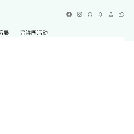
策展
倡議圈活動