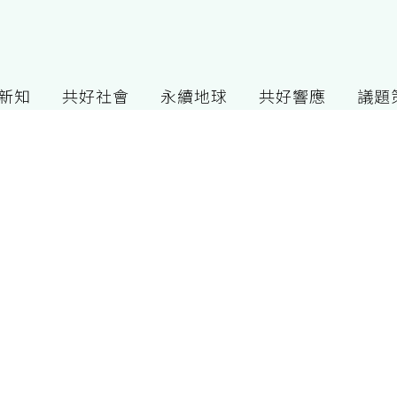
G新知
共好社會
永續地球
共好響應
議題