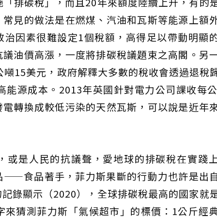
施「排碳稅」，而且20年來額度陸續上升，有的
。常見的做法是在燃煤、汽油和瓦斯等能源上額
政治因素很難設定1個稅額，高得足以帶動明顯
抗議油價高漲，一度將排碳稅議題束之高閣。另
每公噸15美元，政府解釋大多數的稅收會透過退稅
高能源成本。2013年英國針對電力公司課收每公
發電轉換成較低污染的天然瓦斯，可以說是近年
，或是人民的抗議聲，愛地球的排碳稅在實踐
品——食品著手，菲力斯果斷的行動力也許是出
記錄顯示（2020），全球排碳稅最高的國家就
個數字來猜測菲力斯「氣候超市」的標價：1公斤經